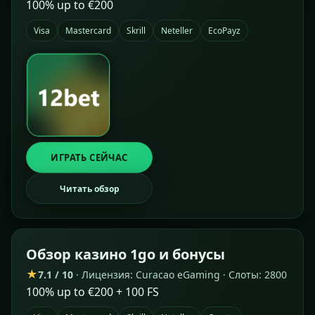
100% up to €200
Visa
Mastercard
Skrill
Neteller
EcoPayz
ИГРАТЬ СЕЙЧАС
Читать обзор
Обзор казино 1go и бонусы
★
7.1 / 10
· Лицензия: Curacao eGaming · Слоты: 2800
100% up to €200 + 100 FS