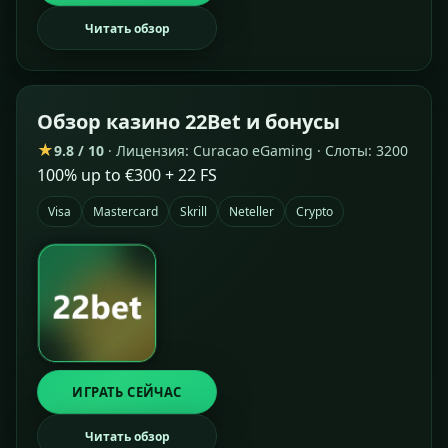
Читать обзор
Обзор казино 22Bet и бонусы
★
9.8 / 10
· Лицензия: Curacao eGaming · Слоты: 3200
100% up to €300 + 22 FS
Visa
Mastercard
Skrill
Neteller
Crypto
ИГРАТЬ СЕЙЧАС
Читать обзор