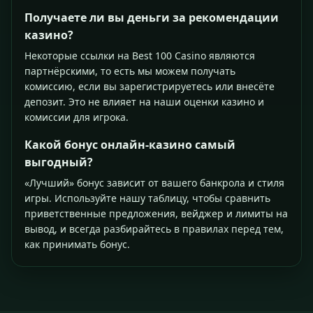
Получаете ли вы деньги за рекомендации
казино?
Некоторые ссылки на Best 100 Casino являются
партнёрскими, то есть мы можем получать
комиссию, если вы зарегистрируетесь или внесёте
депозит. Это не влияет на наши оценки казино и
комиссии для игрока.
Какой бонус онлайн-казино самый
выгодный?
«Лучший» бонус зависит от вашего банкрола и стиля
игры. Используйте нашу таблицу, чтобы сравнить
приветственные предложения, вейджер и лимиты на
вывод, и всегда разбирайтесь в правилах перед тем,
как принимать бонус.