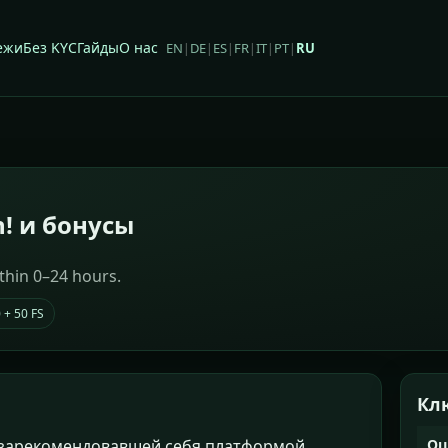
ежи
Без KYC
Гайды
О нас
EN
DE
ES
FR
IT
PT
RU
|
|
|
|
|
|
! и бонусы
thin 0–24 hours.
 + 50 FS
Кл
 зарекомендовавшей себя платформой,
Оц