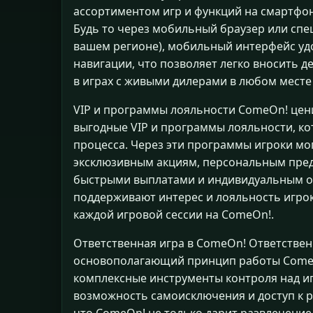
ассортиментом игр и функций на смартфон
Будь то через мобильный браузер или спе
вашем регионе), мобильный интерфейс удо
навигации, что позволяет легко вносить д
в играх с живыми дилерами в любом месте 
VIP и программы лояльности ComeOn! цени
выгодные VIP и программы лояльности, к
процесса. Через эти программы игроки мог
эксклюзивным акциям, персональным пред
быстрыми выплатами и индивидуальным о
поддерживают интерес и лояльность игрок
каждой игровой сессии на ComeOn!.
Ответственная игра в ComeOn! Ответстве
основополагающий принцип работы ComeO
комплексные инструменты контроля над иг
возможность самоисключения и доступ к р
что ComeOn! не только дарит развлечение,