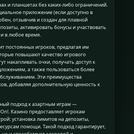
ах и планшетах без каких-либо ограничений.
циальное приложение (если доступно в
бен, отзывчив и создан для плавной
епозиты, активировать бонусы и участвовать
и в любое время.
т постоянных игроков, предлагая им
оторые повышают качество игрового
ут накапливать очки, получать доступ к
ложениям, а также пользоваться более
бслуживанием. Эти преимущества
ов, добавляя дополнительную ценность к
нный подход к азартным играм —
n!. Казино предоставляет игрокам
рой: установка лимитов на депозиты,
есурсам помощи. Такой подход гарантирует,
 но и способствует здоровой и