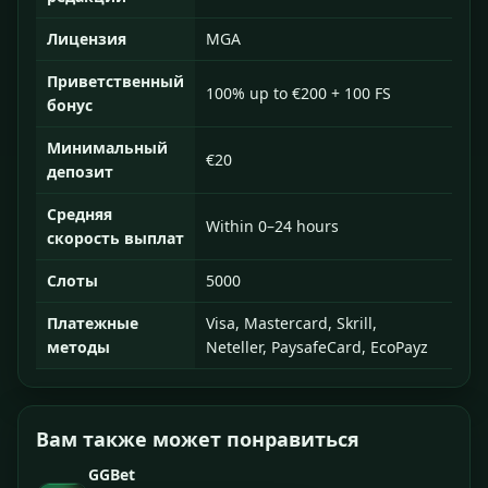
Лицензия
MGA
Приветственный
100% up to €200 + 100 FS
бонус
Минимальный
€20
депозит
Средняя
Within 0–24 hours
скорость выплат
Слоты
5000
Платежные
Visa, Mastercard, Skrill,
методы
Neteller, PaysafeCard, EcoPayz
Вам также может понравиться
GGBet