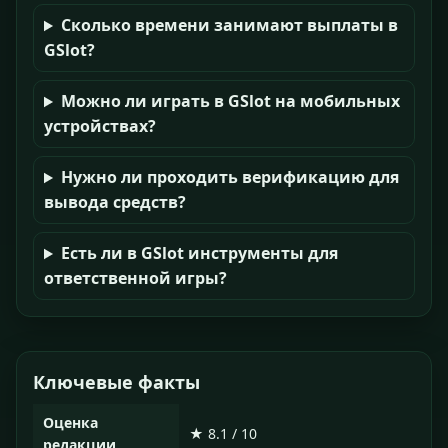
Сколько времени занимают выплаты в
GSlot?
Можно ли играть в GSlot на мобильных
устройствах?
Нужно ли проходить верификацию для
вывода средств?
Есть ли в GSlot инструменты для
ответственной игры?
Ключевые факты
Оценка
★ 8.1 / 10
редакции