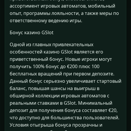
ассортимент игровых автоматов, мобильный
опыт, программы лояльности, а также меры по
ответственному ведению игры.
Бонус казино GSlot
Одной из главных привлекательных
особенностей казино GSlot является его
приветственный бонус. Новые игроки могут
получить 100% бонус до €200 плюс 100
бесплатных вращений при первом депозите.
Данный бонус серьезно увеличивает стартовый
баланс, повышая шансы на выигрыш в
обширной коллекции игровых автоматов с
реальными ставками в GSlot. Минимальный
депозит для получения бонуса составляет €20,
что доступно для большинства пользователей.
Условия отыгрыша бонуса прозрачны и