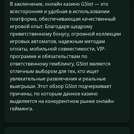
В заключение, онлайн казино GSlot — это
всесторонняя и удобная в использовании
платформа, обеспечивающая качественный
игровой опыт. Благодаря щедрому
приветственному бонусу, огромной коллекции
игровых автоматов, надежным методам
оплаты, мобильной совместимости, VIP-
программе и обязательствам по
ответственному гемблингу, GSlot является
отличным выбором для тех, кто ищет
увлекательные развлечения и реальные
выигрыши. Этот обзор GSlot подчеркивает
причины, по которым данное казино
выделяется на конкурентном рынке онлайн-
гейминга.