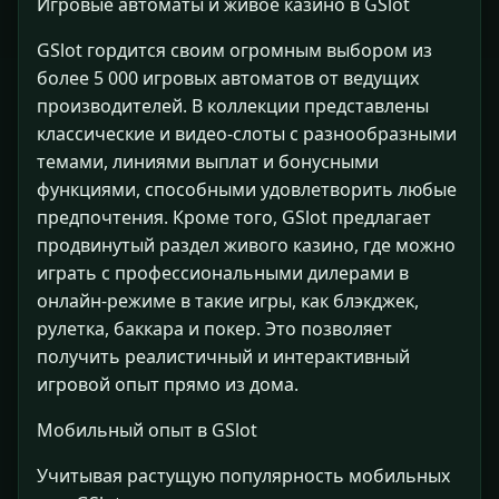
Игровые автоматы и живое казино в GSlot
GSlot гордится своим огромным выбором из
более 5 000 игровых автоматов от ведущих
производителей. В коллекции представлены
классические и видео-слоты с разнообразными
темами, линиями выплат и бонусными
функциями, способными удовлетворить любые
предпочтения. Кроме того, GSlot предлагает
продвинутый раздел живого казино, где можно
играть с профессиональными дилерами в
онлайн-режиме в такие игры, как блэкджек,
рулетка, баккара и покер. Это позволяет
получить реалистичный и интерактивный
игровой опыт прямо из дома.
Мобильный опыт в GSlot
Учитывая растущую популярность мобильных