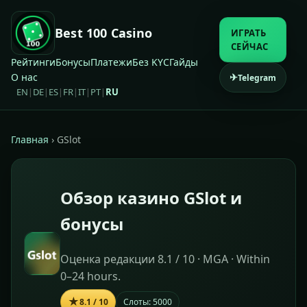
Best 100 Casino
ИГРАТЬ
СЕЙЧАС
Рейтинги
Бонусы
Платежи
Без KYC
Гайды
О нас
✈
Telegram
EN
DE
ES
FR
IT
PT
RU
|
|
|
|
|
|
Главная
› GSlot
Обзор казино GSlot и
бонусы
Оценка редакции 8.1 / 10 · MGA · Within
0–24 hours.
★
8.1 / 10
Слоты: 5000