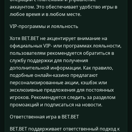
аккаунтом. Это обеспечивает удобство игры в
любое время и в любом месте.
VIP-программы и лояльность
Хотя BET.BET не акцентирует внимание на
официальных VIP- или программах лояльности,
пользователям рекомендуется обратиться в
службу поддержки для получения
дополнительной информации. Как правило,
подобные онлайн-казино предлагают
персонализированные акции, кэшбэк или
эксклюзивные предложения для постоянных
игроков. Рекомендуется следить за разделом
промоакций и подписаться на новости.
Ответственная игра в BET.BET
BET.BET поддерживает ответственный подход к