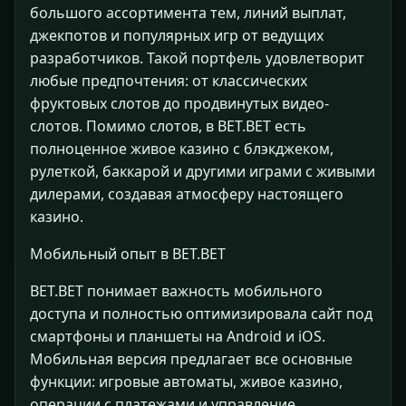
большого ассортимента тем, линий выплат,
джекпотов и популярных игр от ведущих
разработчиков. Такой портфель удовлетворит
любые предпочтения: от классических
фруктовых слотов до продвинутых видео-
слотов. Помимо слотов, в BET.BET есть
полноценное живое казино с блэкджеком,
рулеткой, баккарой и другими играми с живыми
дилерами, создавая атмосферу настоящего
казино.
Мобильный опыт в BET.BET
BET.BET понимает важность мобильного
доступа и полностью оптимизировала сайт под
смартфоны и планшеты на Android и iOS.
Мобильная версия предлагает все основные
функции: игровые автоматы, живое казино,
операции с платежами и управление