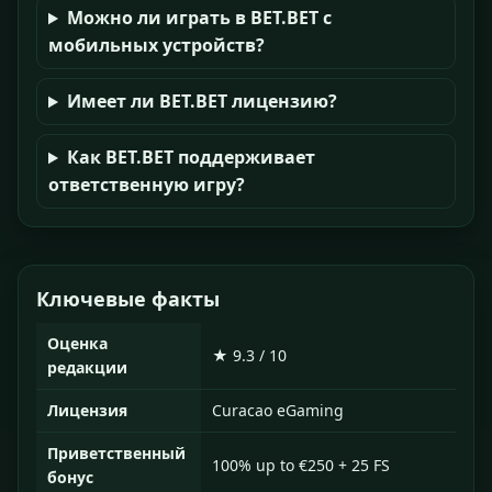
Можно ли играть в BET.BET с
мобильных устройств?
Имеет ли BET.BET лицензию?
Как BET.BET поддерживает
ответственную игру?
Ключевые факты
Оценка
★ 9.3 / 10
редакции
Лицензия
Curacao eGaming
Приветственный
100% up to €250 + 25 FS
бонус