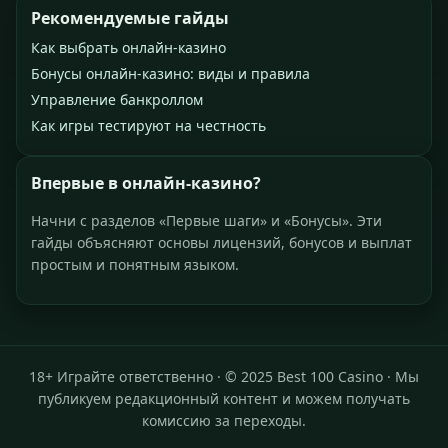
Рекомендуемые гайды
Как выбрать онлайн-казино
Бонусы онлайн-казино: виды и правила
Управление банкроллом
Как игры тестируют на честность
Впервые в онлайн-казино?
Начни с разделов «Первые шаги» и «Бонусы». Эти
гайды объясняют основы лицензий, бонусов и выплат
простым и понятным языком.
18+ Играйте ответственно · © 2025 Best 100 Casino · Мы
публикуем редакционный контент и можем получать
комиссию за переходы.