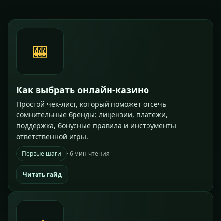
🎰
Как выбрать онлайн-казино
Простой чек-лист, который поможет отсечь
сомнительные бренды: лицензии, платежи,
поддержка, бонусные правила и инструменты
ответственной игры.
Первые шаги
· 6 мин чтения
Читать гайд