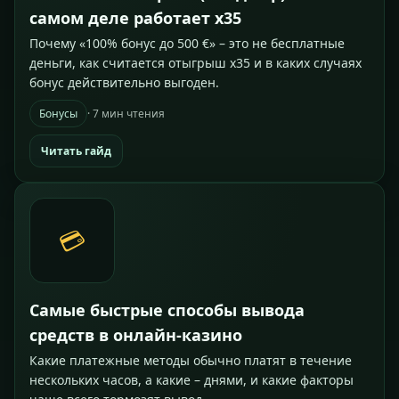
самом деле работает x35
Почему «100% бонус до 500 €» – это не бесплатные
деньги, как считается отыгрыш x35 и в каких случаях
бонус действительно выгоден.
Бонусы
· 7 мин чтения
Читать гайд
💳
Самые быстрые способы вывода
средств в онлайн-казино
Какие платежные методы обычно платят в течение
нескольких часов, а какие – днями, и какие факторы