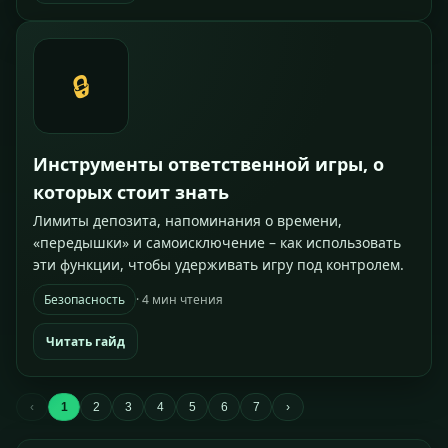
🔒
Инструменты ответственной игры, о
которых стоит знать
Лимиты депозита, напоминания о времени,
«передышки» и самоисключение – как использовать
эти функции, чтобы удерживать игру под контролем.
Безопасность
· 4 мин чтения
Читать гайд
‹
1
2
3
4
5
6
7
›