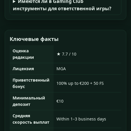
Имеются ли в Gaming Club
инструменты для ответственной игры?
Ключевые факты
Оценка
★ 7.7 / 10
редакции
Лицензия
MGA
Приветственный
100% up to €200 + 50 FS
бонус
Минимальный
€10
депозит
Средняя
Within 1–3 business days
скорость выплат