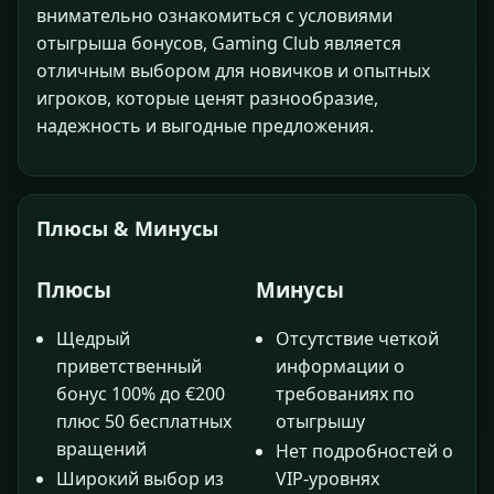
внимательно ознакомиться с условиями
отыгрыша бонусов, Gaming Club является
отличным выбором для новичков и опытных
игроков, которые ценят разнообразие,
надежность и выгодные предложения.
Плюсы & Минусы
Плюсы
Минусы
Щедрый
Отсутствие четкой
приветственный
информации о
бонус 100% до €200
требованиях по
плюс 50 бесплатных
отыгрышу
вращений
Нет подробностей о
Широкий выбор из
VIP-уровнях