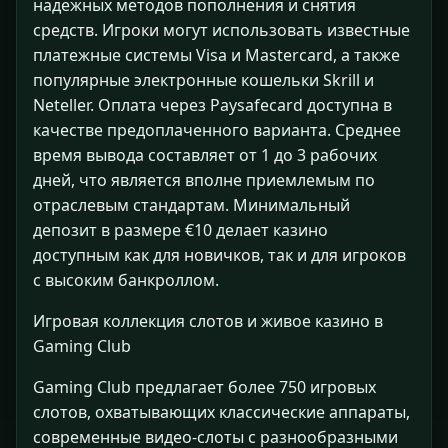
надежных методов пополнения и снятия
средств. Игроки могут использовать известные
платежные системы Visa и Mastercard, а также
популярные электронные кошельки Skrill и
Neteller. Оплата через Paysafecard доступна в
качестве предоплаченного варианта. Среднее
время вывода составляет от 1 до 3 рабочих
дней, что является вполне приемлемым по
отраслевым стандартам. Минимальный
депозит в размере €10 делает казино
доступным как для новичков, так и для игроков
с высоким банкроллом.
Игровая коллекция слотов и живое казино в
Gaming Club
Gaming Club предлагает более 750 игровых
слотов, охватывающих классические аппараты,
современные видео-слоты с разнообразными