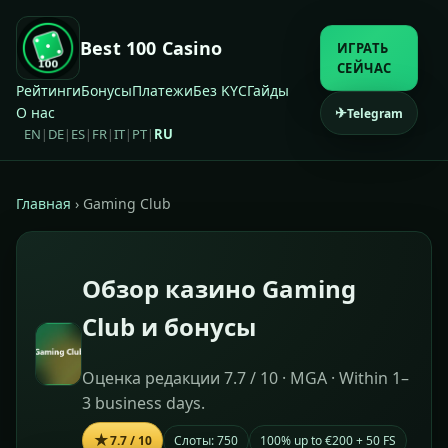
Best 100 Casino
ИГРАТЬ
СЕЙЧАС
Рейтинги
Бонусы
Платежи
Без KYC
Гайды
О нас
✈
Telegram
EN
DE
ES
FR
IT
PT
RU
|
|
|
|
|
|
Главная
› Gaming Club
Обзор казино Gaming
Club и бонусы
Оценка редакции 7.7 / 10 · MGA · Within 1–
3 business days.
★
7.7 / 10
Слоты: 750
100% up to €200 + 50 FS