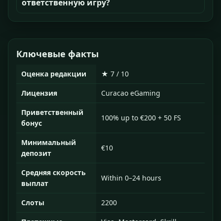
ответственную игру?
Ключевые факты
Оценка редакции
★ 7 / 10
Лицензия
Curacao eGaming
Приветственный
100% up to €200 + 50 FS
бонус
Минимальный
€10
депозит
Средняя скорость
Within 0–24 hours
выплат
Слоты
2200