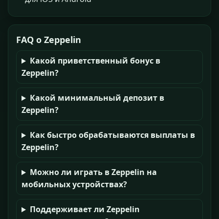
FAQ о Zeppelin
Какой приветственный бонус в
Zeppelin?
Какой минимальный депозит в
Zeppelin?
Как быстро обрабатываются выплаты в
Zeppelin?
Можно ли играть в Zeppelin на
мобильных устройствах?
Поддерживает ли Zeppelin