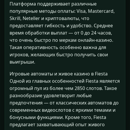
Платформа поддерживает различные
популярные методы оплаты: Visa, Mastercard,
Skrill, Neteller и криптовалюты, что
предоставляет гибкость и удобство. Среднее
время обработки выплат — от 0 до 24 часов,
что очень быстро по меркам онлайн-казино.
Такая оперативность особенно важна для
игроков, желающих быстро получить свои
выигрыши.
Игровые автоматы и живое казино в Fiesta
Одной из главных особенностей Fiesta является
огромный пул из более чем 2850 слотов. Такое
разнообразие удовлетворит любые
предпочтения — от классических автоматов до
современных видеослотов с яркими темами и
бонусными функциями. Кроме того, Fiesta
предлагает захватывающий опыт живого