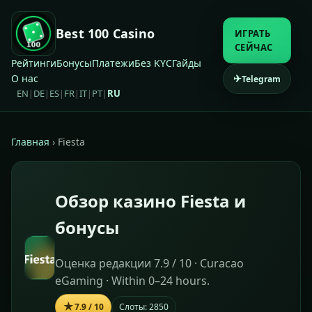
Best 100 Casino
ИГРАТЬ
СЕЙЧАС
Рейтинги
Бонусы
Платежи
Без KYC
Гайды
О нас
✈
Telegram
EN
DE
ES
FR
IT
PT
RU
|
|
|
|
|
|
Главная
› Fiesta
Обзор казино Fiesta и
бонусы
Оценка редакции 7.9 / 10 · Curacao
eGaming · Within 0–24 hours.
★
7.9 / 10
Слоты: 2850