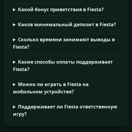
Какой бонус приветствия в Fiesta?
Каков минимальный депозит в Fiesta?
Сколько времени занимают выводы в
Fiesta?
Какие способы оплаты поддерживает
Fiesta?
Можно ли играть в Fiesta на
мобильном устройстве?
Поддерживает ли Fiesta ответственную
игру?