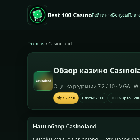
Best 100 Casino
Рейтинги
Бонусы
Плат
Главная
› Casinoland
Обзор казино Casinol
Оценка редакции 7.2 / 10 · MGA · Wi
★
7.2 / 10
Слоты: 2100
100% up to €200
Наш обзор Casinoland
Онлайн-казино Casinoland — это надежна