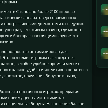
латформы.
ртименте Casinoland более 2100 игровых
лассических аппаратов до современных
й и прогрессивными джекпотами от ведущих
доступен раздел с живым казино, где можно
кджек и баккара с настоящими крупье, что
казино.
land полностью оптимизирован для
d. Это позволяет игрокам наслаждаться
казино, в любое удобное время и месте с
ного казино удобен и интуитивно понятен, а
е депозитов, получение бонусов и вывод
ботится о постоянных игроках, предлагая
ными преимуществами, такими как
 и специальные бонусы. Накопление баллов