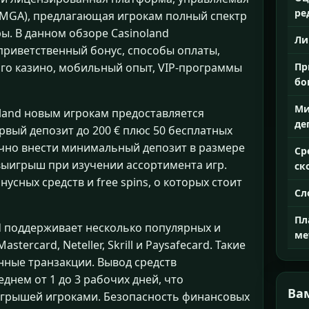
ре
 (MGA), предлагающая игрокам полный спектр
ы. В данном обзоре Casinoland
Ли
приветственный бонус, способы оплаты,
го казино, мобильный опыт, VIP-программы
Пр
бо
Ми
oland новым игрокам предоставляется
де
вый депозит до 200 € плюс 50 бесплатных
очно внести минимальный депозит в размере
Ср
 выигрыш при изучении ассортимента игр.
ск
сных средств и free spins, о которых стоит
Сл
Пл
nd поддерживает несколько популярных и
ме
tercard, Neteller, Skrill и Paysafecard. Такие
ные транзакции. Вывод средств
днем от 1 до 3 рабочих дней, что
Ва
игрышей игроками. Безопасность финансовых