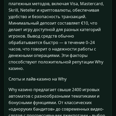
платежных методов, включая Visa, Mastercard,
Skrill, Neteller и криптовалюты, обеспечивая
удобство и безопасность транзакций.
Минимальный депозит составляет €10, что
делает игру доступной для разных категорий
игроков. Вывод средств обычно
обрабатывается быстро — в течение 0–24
часов, что говорит о надежности работы с
денежными операциями. Эти факторы
способствуют положительной репутации Why
казино.
Слоты и лайв-казино на Why
Why казино предлагает свыше 2400 игровых
автоматов с разнообразными тематиками и
бонусными функциями. От классических
«одноруких бандитов» до современных видео-
слотов с прогрессивными джекпотами – выбор