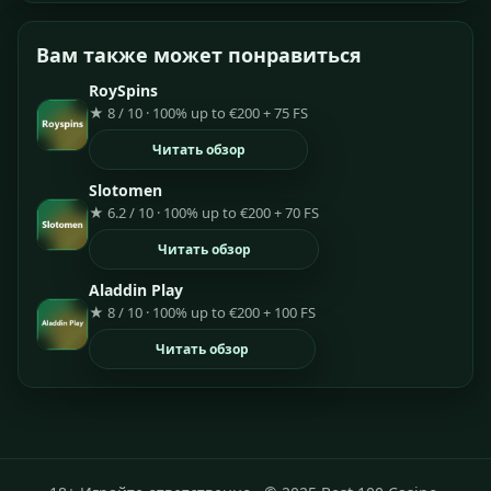
Вам также может понравиться
RoySpins
★ 8 / 10 · 100% up to €200 + 75 FS
Читать обзор
Slotomen
★ 6.2 / 10 · 100% up to €200 + 70 FS
Читать обзор
Aladdin Play
★ 8 / 10 · 100% up to €200 + 100 FS
Читать обзор