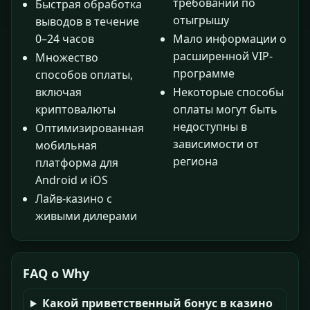
требований по
Быстрая обработка
отыгрышу
выводов в течение
0–24 часов
Мало информации о
расширенной VIP-
Множество
программе
способов оплаты,
включая
Некоторые способы
криптовалюты
оплаты могут быть
недоступны в
Оптимизированная
зависимости от
мобильная
региона
платформа для
Android и iOS
Лайв-казино с
живыми дилерами
FAQ о Why
Какой приветственный бонус в казино