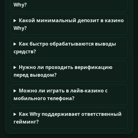
Why?
Какой минимальный депозит в казино
Why?
Как быстро обрабатываются выводы
средств?
Нужно ли проходить верификацию
перед выводом?
Можно ли играть в лайв-казино с
мобильного телефона?
Как Why поддерживает ответственный
гейминг?