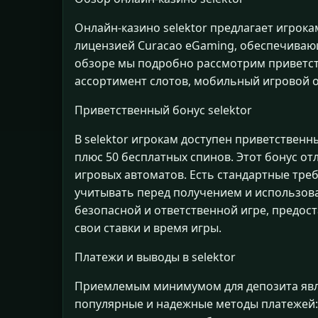
Онлайн-казино selektor предлагает игрок
лицензией Curacao eGaming, обеспечиваю
обзоре мы подробно рассмотрим приветств
ассортимент слотов, мобильный игровой о
Приветственный бонус selektor
В selektor игрокам доступен приветственн
плюс 50 бесплатных спинов. Этот бонус от
игровых автоматов. Есть стандартные тре
учитывать перед получением и использова
безопасной и ответственной игре, предос
свои ставки и время игры.
Платежи и выводы в selektor
Приемлемым минимумом для депозита являе
популярные и надежные методы платежей: Visa