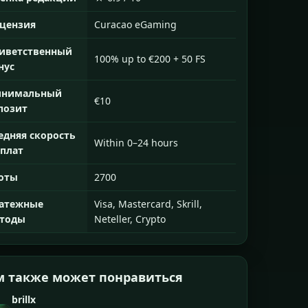
цензия
Curacao eGaming
иветственный
100% up to €200 + 50 FS
нус
нимальный
€10
позит
едняя скорость
Within 0–24 hours
плат
оты
2700
атежные
Visa, Mastercard, Skrill,
тоды
Neteller, Crypto
м также может понравиться
brillx