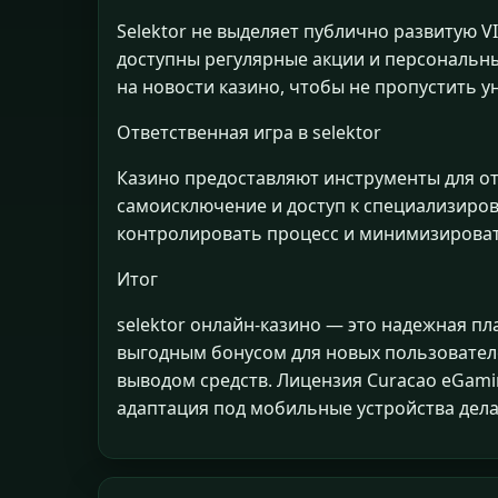
Selektor не выделяет публично развитую 
доступны регулярные акции и персональн
на новости казино, чтобы не пропустить 
Ответственная игра в selektor
Казино предоставляют инструменты для от
самоисключение и доступ к специализиров
контролировать процесс и минимизироват
Итог
selektor онлайн-казино — это надежная п
выгодным бонусом для новых пользовател
выводом средств. Лицензия Curacao eGamin
адаптация под мобильные устройства дела