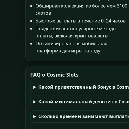
Обширная коллекция из более чем 3100
слотов
Быстрые выплаты в течение 0–24 часов
Поддерживает популярные методы
оплаты, включая криптовалюты
Оптимизированная мобильная
платформа для игры на ходу
FAQ о Cosmic Slots
Какой приветственный бонус в Cosmi
Какой минимальный депозит в Cosmi
Сколько времени занимают выплат