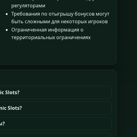
регуляторами
Требования по отыгрышу бонусов могут
быть сложными для некоторых игроков
Ограниченная информация о
территориальных ограничениях
c Slots?
c Slots?
ы?