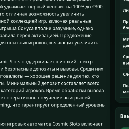
удваивает первый депозит на 100% до €300,
Ли
Это отличная возможность увеличить
мной коллекцией игр, включая реальные
Пр
отыгрыша бонуса вполне разумные, однако
бо
правила перед активацией. Предложение
Ми
 для опытных игроков, желающих увеличить
де
Ср
osmic Slots поддерживает широкий спектр
вы
и безопасные депозиты и выводы. Среди них
Сл
 криптовалюты — хорошее решение для тех, кто
ы. Минимальный депозит составляет всего
Пл
ых категорий игроков. Время обработки вывода
ме
вает оперативное получение выигрышей.
ming, что гарантирует определенный уровень
Ва
кция игровых автоматов Cosmic Slots включает