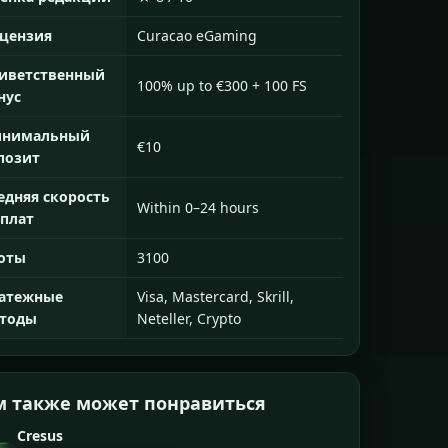
цензия
Curacao eGaming
иветственный
100% up to €300 + 100 FS
нус
нимальный
€10
позит
едняя скорость
Within 0–24 hours
плат
оты
3100
атежные
Visa, Mastercard, Skrill,
тоды
Neteller, Crypto
м также может понравиться
Cresus