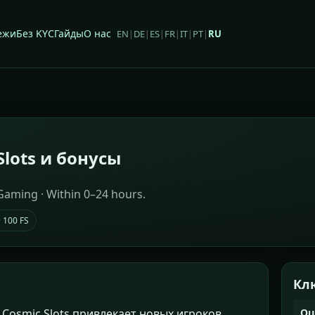
ежи
Без KYC
Гайды
О нас
EN
DE
ES
FR
IT
PT
RU
|
|
|
|
|
|
Slots и бонусы
Gaming · Within 0–24 hours.
 100 FS
Кл
 Cosmic Slots привлекает новых игроков
Оц