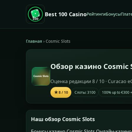
Best 100 Casino
Рейтинги
Бонусы
Плат
Главная
› Cosmic Slots
Обзор казино Cosmic 
Оценка редакции 8 / 10 · Curacao e
★
8 / 10
Слоты: 3100
100% up to €300 +
Наш обзор Cosmic Slots
Бонусы казино Cosmic Slots Онлайн-казино