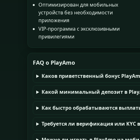
Оптимизирован для мобильных
устройств без необходимости
приложения
VIP-программа с эксклюзивными
привилегиями
FAQ о PlayAmo
Каков приветственный бонус PlayAm
Какой минимальный депозит в Pla
Как быстро обрабатываются выплат
Требуется ли верификация или KYC 
Можно ли играть в PlayAmo на моби