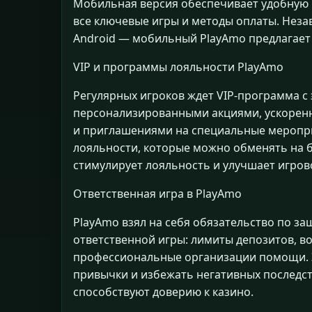
Мобильная версия обеспечивает удобную 
все ключевые игры и методы оплаты. Нез
Android — мобильный PlayAmo предлагает
VIP и программы лояльности PlayAmo
Регулярных игроков ждет VIP-программа 
персонализированными акциями, ускоре
и приглашениями на специальные меропри
лояльности, которые можно обменять на б
стимулирует лояльность и улучшает игров
Ответственная игра в PlayAmo
PlayAmo взял на себя обязательство по за
ответственной игры: лимиты депозитов, в
профессиональные организации помощи. 
привычки и избежать негативных последс
способствуют доверию к казино.