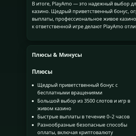
В итоге, PlayAmo — это надежный выбор д
казино. Щедрый приветственный бонус, о
выплаты, профессиональное живое казин
к ответственной игре делают PlayAmo отл
Плюсы & Минусы
Плюсы
Щедрый приветственный бонус с
бесплатными вращениями
Большой выбор из 3500 слотов и игр в
живом казино
Быстрые выплаты в течение 0–2 часов
Разнообразные безопасные способы
оплаты, включая криптовалюту