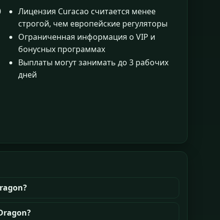
0
Лицензия Curacao считается менее
строгой, чем европейские регуляторы
Ограниченная информация о VIP и
бонусных программах
Выплаты могут занимать до 3 рабочих
дней
ragon?
Dragon?