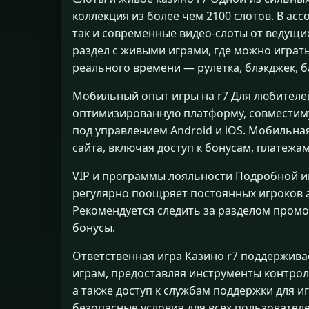
коллекция из более чем 2100 слотов. В асс
так и современные видео-слоты от ведущих
раздел с живыми играми, где можно игра
реального времени — рулетка, блэкджек, б
Мобильный опыт игры на r7 Для любителей
оптимизированную платформу, совместим
под управлением Android и iOS. Мобильна
сайта, включая доступ к бонусам, платежа
VIP и программы лояльности Подробной и
регулярно поощряет постоянных игроков 
Рекомендуется следить за разделом промо
бонусы.
Ответственная игра Казино r7 поддержива
играм, предоставляя инструменты контро
а также доступ к службам поддержки для и
безопасные условия для всех пользователе