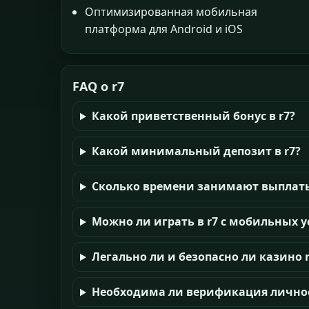
Оптимизированная мобильная
платформа для Android и iOS
FAQ о r7
Какой приветственный бонус в r7?
Какой минимальный депозит в r7?
Сколько времени занимают выплаты
Можно ли играть в r7 с мобильных у
Легально ли и безопасно ли казино r
Необходима ли верификация личнос