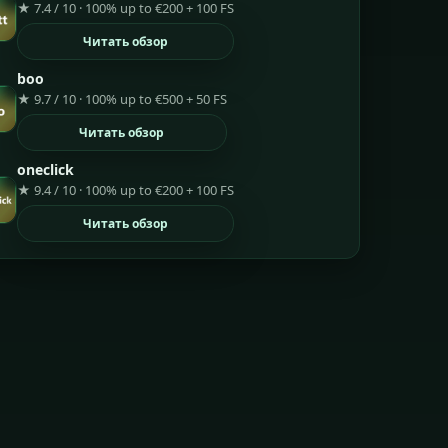
★ 7.4 / 10 · 100% up to €200 + 100 FS
Читать обзор
boo
★ 9.7 / 10 · 100% up to €500 + 50 FS
Читать обзор
oneclick
★ 9.4 / 10 · 100% up to €200 + 100 FS
Читать обзор