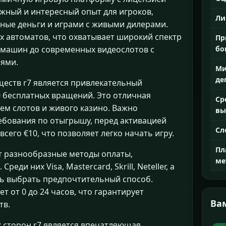
ежный и интересный опыт для игроков,
Ли
ные деньги и играми с живыми дилерами.
х автоматов, что охватывает широкий спектр
Пр
 машин до современных видеослотов с
бо
ями.
Ми
де
ществ r7 является привлекательный
0 бесплатных вращений. Это отличная
Ср
ем слотов и живого казино. Важно
вы
ебования по отыгрышу, перед активацией
Сл
сего €10, что позволяет легко начать игру.
Пл
ет разнообразные методы оплаты,
ме
ди них Visa, Mastercard, Skrill, Neteller, а
ть выбрать предпочтительный способ.
т от 0 до 24 часов, что гарантирует
Ва
тв.
х сторон r7 является впечатляющая