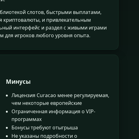
иблиотекой слотов, быстрыми выплатами,
я криптовалюты, и привлекательным
ьный интерфейс и раздел с живыми играми
м для игроков любого уровня опыта.
Минусы
Лицензия Curacao менее регулируемая,
чем некоторые европейские
Ограниченная информация о VIP-
программах
Бонусы требуют отыгрыша
Не указаны подробности о