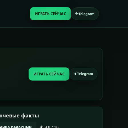
✈
ИГРАТЬ СЕЙЧАС
Telegram
✈
ИГРАТЬ СЕЙЧАС
Telegram
ючевые факты
енка редакции
★ 9.8 / 10