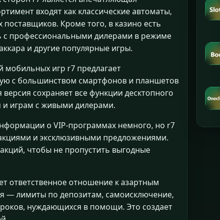
ортимент входят как классические автоматы,
 поставщиков. Кроме того, в казино есть
ть с профессиональными дилерами в режиме
аккара и другие популярные игры.
 мобильных игр r7 предлагает
ую с большинством смартфонов и планшетов
я версия сохраняет все функции десктопного
м и играм с живыми дилерами.
нформации о VIP-программах немного, но r7
акциями и эксклюзивными предложениями.
акций, чтобы не пропустить выгодные
ет ответственное отношение к азартным
ля — лимиты по депозитам, самоисключение,
гроков, нуждающихся в помощи. Это создает
й.