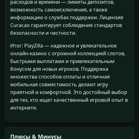
расходов и времени — лимиты депозитов,
возможность самоисключения, а также
информацию о службах поддержки. Лицензия
Curacao гарантирует соблюдение стандартов
безопасности и честности.
Итог: PlayZilla — надежное и увлекательное
онлайн-казино с огромной коллекцией слотов,
быстрыми выплатами и привлекательным
бонусом для новых игроков. Поддержка
множества способов оплаты и отличная
мобильная совместимость делают игру
приятной и комфортной. Это достойный выбор
для тех, кто ищет качественный игровой опыт в
интернете.
Плюсы & Минусы