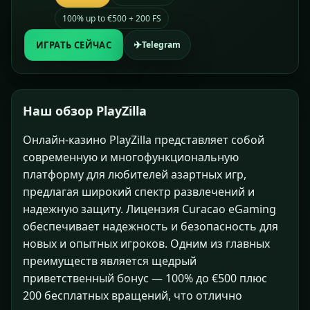
100% up to €500 + 200 FS
✈
ИГРАТЬ СЕЙЧАС
Telegram
Наш обзор PlayZilla
Онлайн-казино PlayZilla представляет собой
современную и многофункциональную
платформу для любителей азартных игр,
предлагая широкий спектр развлечений и
надежную защиту. Лицензия Curacao eGaming
обеспечивает надежность и безопасность для
новых и опытных игроков. Одним из главных
преимуществ является щедрый
приветственный бонус — 100% до €500 плюс
200 бесплатных вращений, что отлично