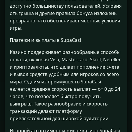
доступно большинству пользователей. Условия
отыгрыша и другие правила бонуса изложены
прозрачно, что обеспечивает честные условия
игры.
Платежи и выплаты в SupaCasi
Казино поддерживает разнообразные способы
оплаты, включая Visa, Mastercard, Skrill, Neteller
и криптовалюты, что делает пополнение счета
и вывод средств удобным для игроков со всего
мира. Одним из преимуществ SupaCasi
является средняя скорость выплат — от 0 до 24
часов, что позволяет быстро получить
выигрыш. Такое разнообразие и скорость
транзакций делают платформу
привлекательной для широкой аудитории.
Игровой ассортимент и живое казино SupaCasi