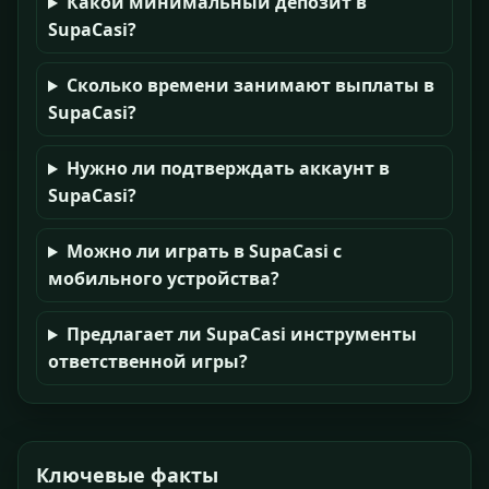
Какой минимальный депозит в
SupaCasi?
Сколько времени занимают выплаты в
SupaCasi?
Нужно ли подтверждать аккаунт в
SupaCasi?
Можно ли играть в SupaCasi с
мобильного устройства?
Предлагает ли SupaCasi инструменты
ответственной игры?
Ключевые факты