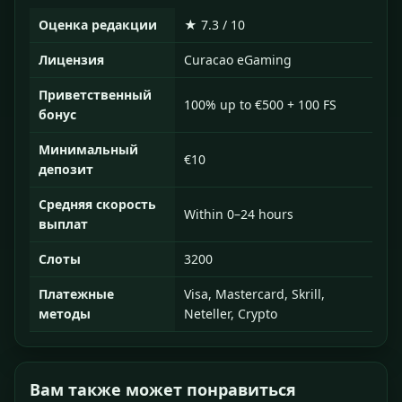
Оценка редакции
★ 7.3 / 10
Лицензия
Curacao eGaming
Приветственный
100% up to €500 + 100 FS
бонус
Минимальный
€10
депозит
Средняя скорость
Within 0–24 hours
выплат
Слоты
3200
Платежные
Visa, Mastercard, Skrill,
методы
Neteller, Crypto
Вам также может понравиться