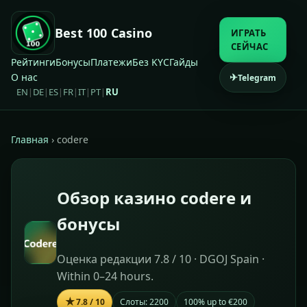
Best 100 Casino
ИГРАТЬ
СЕЙЧАС
Рейтинги
Бонусы
Платежи
Без KYC
Гайды
О нас
✈
Telegram
EN
DE
ES
FR
IT
PT
RU
|
|
|
|
|
|
Главная
› codere
Обзор казино codere и
бонусы
Оценка редакции 7.8 / 10 · DGOJ Spain ·
Within 0–24 hours.
★
7.8 / 10
Слоты: 2200
100% up to €200