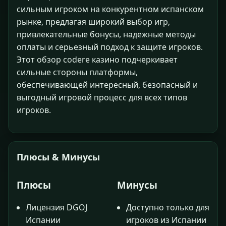
сильным игроком на конкурентном испанском
рынке, предлагая широкий выбор игр,
привлекательные бонусы, надежные методы
оплаты и серьезный подход к защите игроков.
Этот обзор codere казино подчеркивает
сильные стороны платформы,
обеспечивающей интересный, безопасный и
выгодный игровой процесс для всех типов
игроков.
Плюсы & Минусы
Плюсы
Минусы
Лицензия DGOJ
Доступно только для
Испании
игроков из Испании