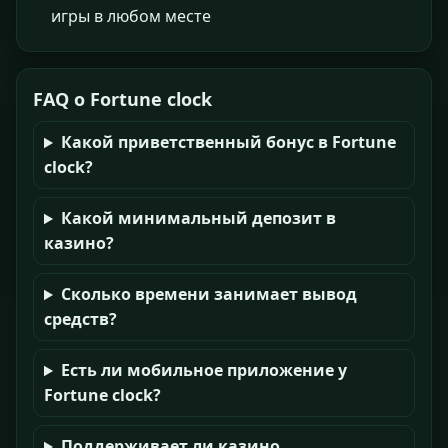
игры в любом месте
FAQ о Fortune clock
Какой приветственный бонус в Fortune
clock?
Какой минимальный депозит в
казино?
Сколько времени занимает вывод
средств?
Есть ли мобильное приложение у
Fortune clock?
Поддерживает ли казино