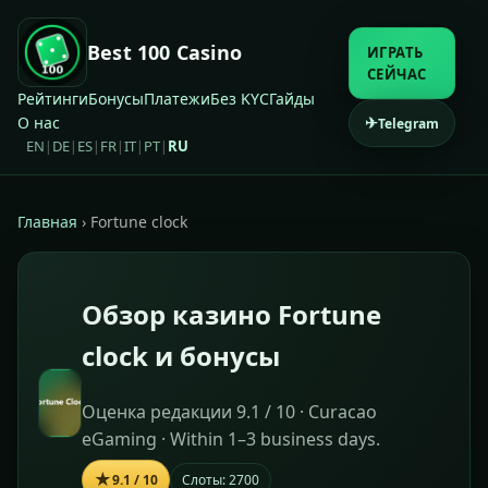
Best 100 Casino
ИГРАТЬ
СЕЙЧАС
Рейтинги
Бонусы
Платежи
Без KYC
Гайды
О нас
✈
Telegram
EN
DE
ES
FR
IT
PT
RU
|
|
|
|
|
|
Главная
› Fortune clock
Обзор казино Fortune
clock и бонусы
Оценка редакции 9.1 / 10 · Curacao
eGaming · Within 1–3 business days.
★
9.1 / 10
Слоты: 2700