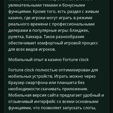
увлекательными темами и бонусными
функциями. Кроме того, есть раздел с живым
казино, где игроки могут играть в режиме
реального времени с профессиональными
дилерами в популярные игры: блэкджек,
рулетка, баккара. Такое разнообразие
обеспечивает комфортный игровой процесс
для всех видов игроков.
Мобильный опыт в казино Fortune clock
Fortune clock полностью оптимизирован для
мобильных устройств. Играть можно через
браузер смартфона или планшета без
необходимости скачивать приложение.
Мобильная версия сайта предлагает удобный и
отзывчивый интерфейс со всеми основными
функциями, что позволяет запускать слоты,