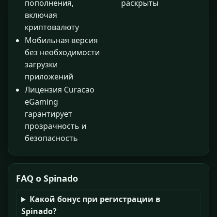
пополнения,
раскрыты
включая
криптовалюту
Мобильная версия
без необходимости
загрузки
приложений
Лицензия Curacao
eGaming
гарантирует
прозрачность и
безопасность
FAQ о Spinado
Какой бонус при регистрации в
Spinado?