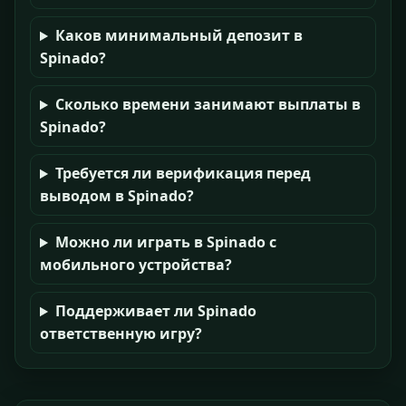
Каков минимальный депозит в
Spinado?
Сколько времени занимают выплаты в
Spinado?
Требуется ли верификация перед
выводом в Spinado?
Можно ли играть в Spinado с
мобильного устройства?
Поддерживает ли Spinado
ответственную игру?