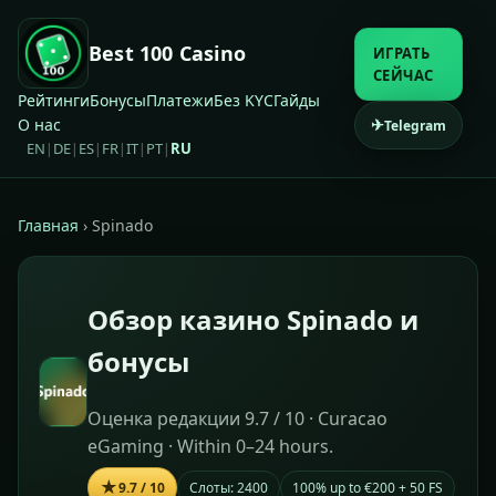
Best 100 Casino
ИГРАТЬ
СЕЙЧАС
Рейтинги
Бонусы
Платежи
Без KYC
Гайды
О нас
✈
Telegram
EN
DE
ES
FR
IT
PT
RU
|
|
|
|
|
|
Главная
› Spinado
Обзор казино Spinado и
бонусы
Оценка редакции 9.7 / 10 · Curacao
eGaming · Within 0–24 hours.
★
9.7 / 10
Слоты: 2400
100% up to €200 + 50 FS