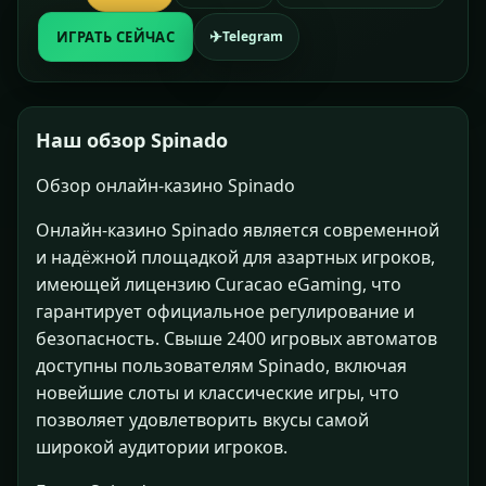
✈
ИГРАТЬ СЕЙЧАС
Telegram
Наш обзор Spinado
Обзор онлайн-казино Spinado
Онлайн-казино Spinado является современной
и надёжной площадкой для азартных игроков,
имеющей лицензию Curacao eGaming, что
гарантирует официальное регулирование и
безопасность. Свыше 2400 игровых автоматов
доступны пользователям Spinado, включая
новейшие слоты и классические игры, что
позволяет удовлетворить вкусы самой
широкой аудитории игроков.