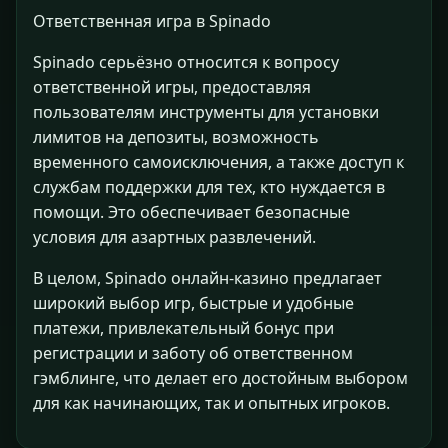
Ответственная игра в Spinado
Spinado серьёзно относится к вопросу
ответственной игры, предоставляя
пользователям инструменты для установки
лимитов на депозиты, возможность
временного самоисключения, а также доступ к
службам поддержки для тех, кто нуждается в
помощи. Это обеспечивает безопасные
условия для азартных развлечений.
В целом, Spinado онлайн-казино предлагает
широкий выбор игр, быстрые и удобные
платежи, привлекательный бонус при
регистрации и заботу об ответственном
гэмблинге, что делает его достойным выбором
для как начинающих, так и опытных игроков.