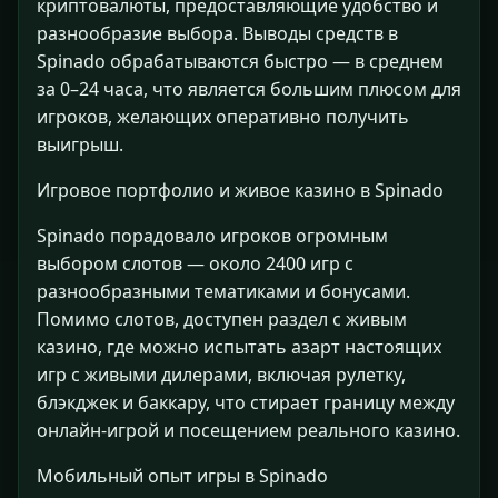
криптовалюты, предоставляющие удобство и
разнообразие выбора. Выводы средств в
Spinado обрабатываются быстро — в среднем
за 0–24 часа, что является большим плюсом для
игроков, желающих оперативно получить
выигрыш.
Игровое портфолио и живое казино в Spinado
Spinado порадовало игроков огромным
выбором слотов — около 2400 игр с
разнообразными тематиками и бонусами.
Помимо слотов, доступен раздел с живым
казино, где можно испытать азарт настоящих
игр с живыми дилерами, включая рулетку,
блэкджек и баккару, что стирает границу между
онлайн-игрой и посещением реального казино.
Мобильный опыт игры в Spinado