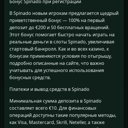
Бонус Spinado при регистрации
В Spinado новым игрокам предлагается щедрый
приветственный бонус — 100% на первый
депозит до €200 и 50 бесплатных вращений.
Этот бонус помогает быстро начать играть на
реальные деньги в слоты Spinado, увеличивая
стартовый банкролл. Как и во всех казино, к
бонусам применяются условия по отыгрышу,
подробно описанные на сайте, что важно
учитывать для успешного использования
бонусных средств.
Платежи и вывод средств в Spinado
Минимальная сумма депозита в Spinado
составляет всего €10. Для финансовых
операций доступны такие популярные методы,
как Visa, Mastercard, Skrill, Neteller, а также