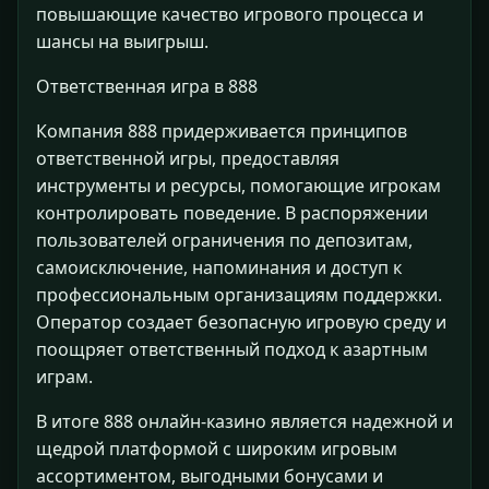
повышающие качество игрового процесса и
шансы на выигрыш.
Ответственная игра в 888
Компания 888 придерживается принципов
ответственной игры, предоставляя
инструменты и ресурсы, помогающие игрокам
контролировать поведение. В распоряжении
пользователей ограничения по депозитам,
самоисключение, напоминания и доступ к
профессиональным организациям поддержки.
Оператор создает безопасную игровую среду и
поощряет ответственный подход к азартным
играм.
В итоге 888 онлайн-казино является надежной и
щедрой платформой с широким игровым
ассортиментом, выгодными бонусами и