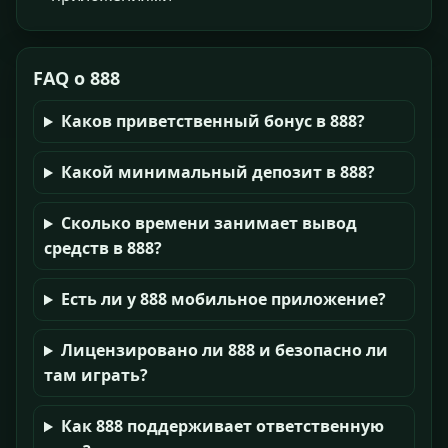
FAQ о 888
Каков приветственный бонус в 888?
Какой минимальный депозит в 888?
Сколько времени занимает вывод
средств в 888?
Есть ли у 888 мобильное приложение?
Лицензировано ли 888 и безопасно ли
там играть?
Как 888 поддерживает ответственную