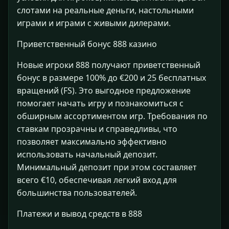
слотами на реальные деньги, настольными
играми и играми с живыми дилерами.
Приветственный бонус 888 казино
Новые игроки 888 получают приветственный
бонус в размере 100% до €200 и 25 бесплатных
вращений (FS). Это выгодное предложение
помогает начать игру и познакомиться с
обширным ассортиментом игр. Требования по
ставкам прозрачны и справедливы, что
позволяет максимально эффективно
использовать начальный депозит.
Минимальный депозит при этом составляет
всего €10, обеспечивая легкий вход для
большинства пользователей.
Платежи и вывод средств в 888