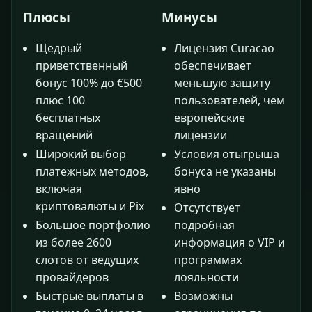
Плюсы
Минусы
Щедрый
Лицензия Curacao
приветственный
обеспечивает
бонус 100% до €500
меньшую защиту
плюс 100
пользователей, чем
бесплатных
европейские
вращений
лицензии
Широкий выбор
Условия отыгрыша
платежных методов,
бонуса не указаны
включая
явно
криптовалюты и Pix
Отсутствует
Большое портфолио
подробная
из более 2600
информация о VIP и
слотов от ведущих
программах
провайдеров
лояльности
Быстрые выплаты в
Возможны