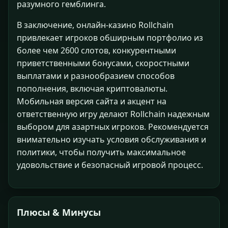
разумного гемблинга.
В заключение, онлайн-казино Rollchain
привлекает игроков обширным портфолио из
более чем 2600 слотов, конкурентными
приветственными бонусами, скоростными
выплатами и разнообразием способов
пополнения, включая криптовалюты.
Мобильная версия сайта и акцент на
ответственную игру делают Rollchain надежным
выбором для азартных игроков. Рекомендуется
внимательно изучать условия обслуживания и
политики, чтобы получить максимальное
удовольствие и безопасный игровой процесс.
Плюсы & Минусы