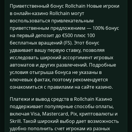
Приветственный бонус Rollchain Новые игроки
в онлайн-казино Rollchain могут
воспользоваться привлекательным
приветственным предложением — 100% бонус
на первый депозит до €500 плюс 100
бесплатных вращений (FS). Этот бонус
удваивает вашу первую ставку, позволяя
исследовать широкий ассортимент игровых
автоматов и других развлечений. Подробные
условия отыгрыша бонуса не указаны в
ключевых фактах, поэтому рекомендуется
ознакомиться с правилами на сайте казино.
Платежи и вывод средств в Rollchain Казино
поддерживает популярные способы оплаты,
включая Visa, Mastercard, Pix, криптовалюты и
Skrill. Такой широкий выбор дает возможность
удобно пополнить счет игрокам из разных