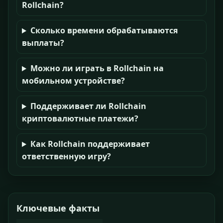
Rollchain?
Сколько времени обрабатываются
выплаты?
Можно ли играть в Rollchain на
мобильном устройстве?
Поддерживает ли Rollchain
криптовалютные платежи?
Как Rollchain поддерживает
ответственную игру?
Ключевые факты