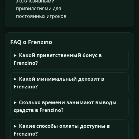
эксклюзивными
привилегиями для
постоянных игроков
FAQ о Frenzino
Какой приветственный бонус в
Frenzino?
Какой минимальный депозит в
Frenzino?
Сколько времени занимают выводы
средств в Frenzino?
Какие способы оплаты доступны в
Frenzino?