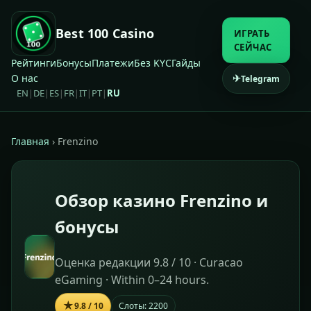
Best 100 Casino
ИГРАТЬ
СЕЙЧАС
Рейтинги
Бонусы
Платежи
Без KYC
Гайды
О нас
✈
Telegram
EN
DE
ES
FR
IT
PT
RU
|
|
|
|
|
|
Главная
› Frenzino
Обзор казино Frenzino и
бонусы
Оценка редакции 9.8 / 10 · Curacao
eGaming · Within 0–24 hours.
★
9.8 / 10
Слоты: 2200