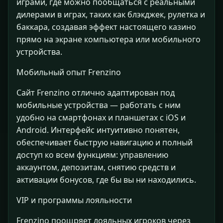
играми, где можно пообщаться с реальными
дилерами в играх, таких как блэкджек, рулетка и
баккара, создавая эффект настоящего казино
прямо на экране компьютера или мобильного
устройства.
Мобильный опыт Frenzino
Сайт Frenzino отлично адаптирован под
мобильные устройства — работать с ним
удобно на смартфонах и планшетах с iOS и
Android. Интерфейс интуитивно понятен,
обеспечивает быструю навигацию и полный
доступ ко всем функциям: управлению
аккаунтом, депозитам, снятию средств и
активации бонусов, где бы вы ни находились.
VIP и программы лояльности
Frenzino поощряет лояльных игроков через