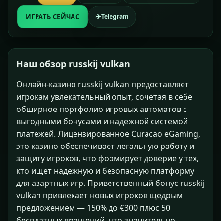
✈
ИГРАТЬ СЕЙЧАС
Telegram
Наш обзор russkij vulkan
Онлайн-казино russkij vulkan предоставляет
игрокам увлекательный опыт, сочетая в себе
обширное портфолио игровых автоматов с
выгодными бонусами и надежной системой
платежей. Лицензированное Curacao eGaming,
это казино обеспечивает легальную работу и
защиту игроков, что формирует доверие у тех,
кто ищет надежную и безопасную платформу
для азартных игр. Приветственный бонус russkij
vulkan привлекает новых игроков щедрым
предложением — 150% до €300 плюс 50
бесплатных вращений, что значительно