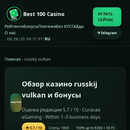
Best 100 Casino
ИГРАТЬ
СЕЙЧАС
Рейтинги
Бонусы
Платежи
Без KYC
Гайды
О нас
✈
Telegram
EN
DE
ES
FR
IT
PT
RU
|
|
|
|
|
|
Главная
› russkij vulkan
Обзор казино russkij
vulkan и бонусы
Оценка редакции 5.7 / 10 · Curacao
eGaming · Within 1–3 business days.
★
5.7 / 10
Слоты: 1800
150% up to €300 + 50 FS