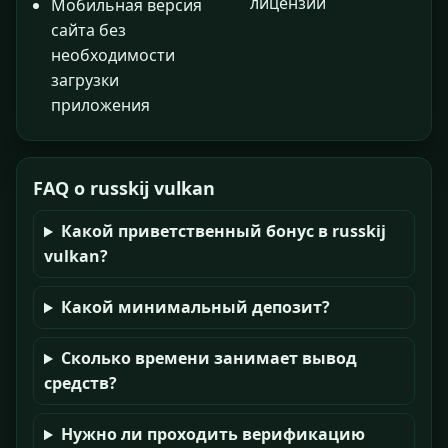
лицензии
Мобильная версия
сайта без
необходимости
загрузки
приложения
FAQ о russkij vulkan
Какой приветственный бонус в russkij
vulkan?
Какой минимальный депозит?
Сколько времени занимает вывод
средств?
Нужно ли проходить верификацию