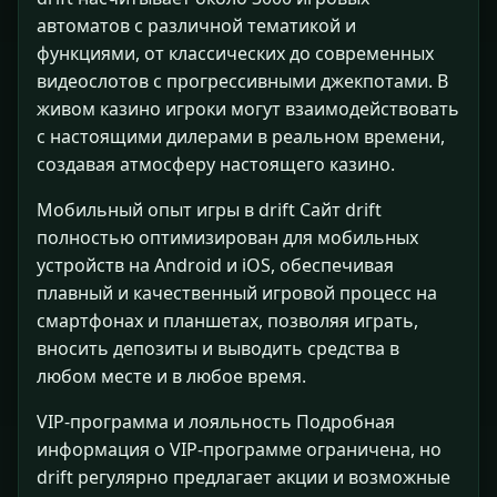
автоматов с различной тематикой и
функциями, от классических до современных
видеослотов с прогрессивными джекпотами. В
живом казино игроки могут взаимодействовать
с настоящими дилерами в реальном времени,
создавая атмосферу настоящего казино.
Мобильный опыт игры в drift Сайт drift
полностью оптимизирован для мобильных
устройств на Android и iOS, обеспечивая
плавный и качественный игровой процесс на
смартфонах и планшетах, позволяя играть,
вносить депозиты и выводить средства в
любом месте и в любое время.
VIP-программа и лояльность Подробная
информация о VIP-программе ограничена, но
drift регулярно предлагает акции и возможные