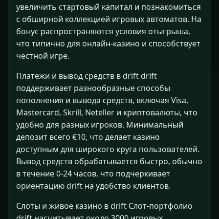
увеличить стартовый капитал и познакомиться
с обширной коллекцией игровых автоматов. На
бонус распространяются условия отыгрыша,
что типично для онлайн-казино и способствует
честной игре.
Платежи и вывод средств в drift drift
поддерживает разнообразные способы
пополнения и вывода средств, включая Visa,
Mastercard, Skrill, Neteller и криптовалюты, что
удобно для разных игроков. Минимальный
депозит всего €10, что делает казино
доступным для широкого круга пользователей.
Вывод средств обрабатывается быстро, обычно
в течение 0-24 часов, что подчеркивает
ориентацию drift на удобство клиентов.
Слоты и живое казино в drift Слот-портфолио
drift насчитывает около 3000 игровых