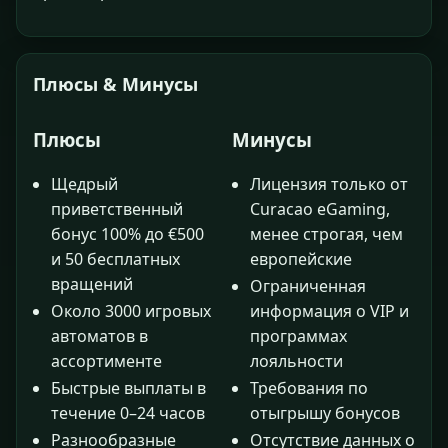
Плюсы & Минусы
Плюсы
Минусы
Щедрый
Лицензия только от
приветственный
Curacao eGaming,
бонус 100% до €500
менее строгая, чем
и 50 бесплатных
европейские
вращений
Ограниченная
Около 3000 игровых
информация о VIP и
автоматов в
программах
ассортименте
лояльности
Быстрые выплаты в
Требования по
течение 0–24 часов
отыгрышу бонусов
Разнообразные
Отсутствие данных о