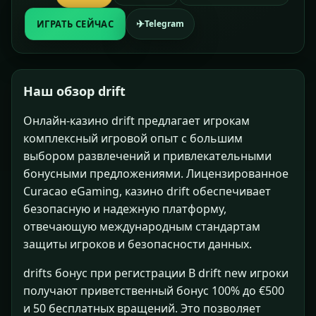
✈
ИГРАТЬ СЕЙЧАС
Telegram
Наш обзор drift
Онлайн-казино drift предлагает игрокам
комплексный игровой опыт с большим
выбором развлечений и привлекательными
бонусными предложениями. Лицензированное
Curacao eGaming, казино drift обеспечивает
безопасную и надежную платформу,
отвечающую международным стандартам
защиты игроков и безопасности данных.
drifts бонус при регистрации В drift new игроки
получают приветственный бонус 100% до €500
и 50 бесплатных вращений. Это позволяет