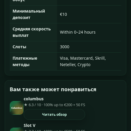
Минимальный
€10
депозит
Средняя скорость
Within 0–24 hours
выплат
Слоты
3000
Платежные
Visa, Mastercard, Skrill,
методы
Neteller, Crypto
Вам также может понравиться
columbus
★ 6.3 / 10 · 100% up to €200 + 50 FS
Читать обзор
Slot V