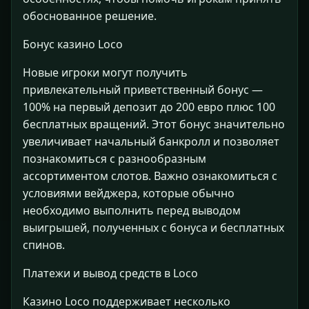
обоснованное решение.
Бонус казино Loco
Новые игроки могут получить
привлекательный приветственный бонус —
100% на первый депозит до 200 евро плюс 100
бесплатных вращений. Этот бонус значительно
увеличивает начальный банкролл и позволяет
познакомиться с разнообразным
ассортиментом слотов. Важно ознакомиться с
условиями вейджера, которые обычно
необходимо выполнить перед выводом
выигрышей, полученных с бонуса и бесплатных
спинов.
Платежи и вывод средств в Loco
Казино Loco поддерживает несколько