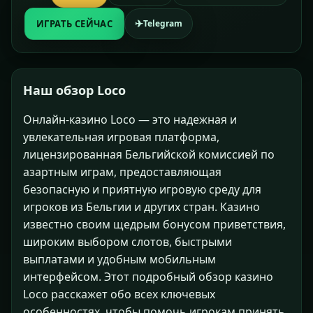
✈
ИГРАТЬ СЕЙЧАС
Telegram
Наш обзор Loco
Онлайн-казино Loco — это надежная и
увлекательная игровая платформа,
лицензированная Бельгийской комиссией по
азартным играм, предоставляющая
безопасную и приятную игровую среду для
игроков из Бельгии и других стран. Казино
известно своим щедрым бонусом приветствия,
широким выбором слотов, быстрыми
выплатами и удобным мобильным
интерфейсом. Этот подробный обзор казино
Loco расскажет обо всех ключевых
особенностях, чтобы помочь игрокам принять