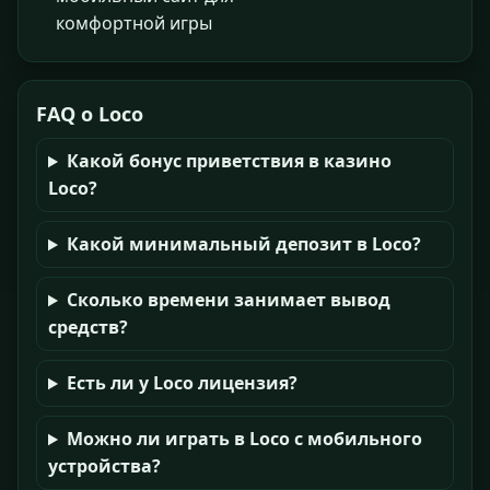
комфортной игры
FAQ о Loco
Какой бонус приветствия в казино
Loco?
Какой минимальный депозит в Loco?
Сколько времени занимает вывод
средств?
Есть ли у Loco лицензия?
Можно ли играть в Loco с мобильного
устройства?