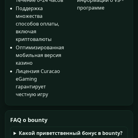
течение 0–24 часов
информации о VIP-
программе
Поддержка
множества
способов оплаты,
включая
криптовалюты
Оптимизированная
мобильная версия
казино
Лицензия Curacao
eGaming
гарантирует
честную игру
FAQ о bounty
Какой приветственный бонус в bounty?