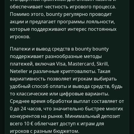
обеспечивает честность игрового процесса.
Помимо этого, bounty регулярно проводит
акции и предлагает программы лояльности,
которые поддерживают интерес постоянных
игроков.
Платежи и вывод средств в bounty bounty
поддерживает разнообразные методы
платежей, включая Visa, Mastercard, Skrill,
Neteller и различные криптовалюты. Такая
вариативность позволяет игрокам выбирать
удобный способ оплаты и вывода средств, будь
то классические или цифровые варианты.
Среднее время обработки выплат составляет от
0 до 24 часов, что значительно быстрее многих
конкурентов на рынке. Минимальный депозит
всего 10 € облегчает доступ к играм для
игроков с разным бюджетом.