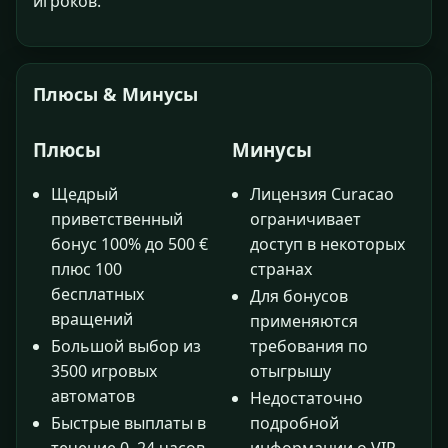
игроков.
Плюсы & Минусы
Плюсы
Минусы
Щедрый
Лицензия Curacao
приветственный
ограничивает
бонус 100% до 500 €
доступ в некоторых
плюс 100
странах
бесплатных
Для бонусов
вращений
применяются
Большой выбор из
требования по
3500 игровых
отыгрышу
автоматов
Недостаточно
Быстрые выплаты в
подробной