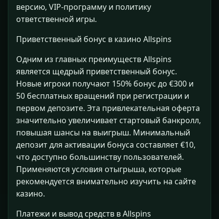
версию, VIP-программу и политику
ответственной игры.
Приветственный бонус в казино Allspins
Одним из главных преимуществ Allspins
является щедрый приветственный бонус.
Новые игроки получают 150% бонус до €300 и
50 бесплатных вращений при регистрации и
первом депозите. Эта привлекательная оферта
значительно увеличивает стартовый банкролл,
повышая шансы на выигрыш. Минимальный
депозит для активации бонуса составляет €10,
что доступно большинству пользователей.
Применяются условия отыгрыша, которые
рекомендуется внимательно изучить на сайте
казино.
Платежи и вывод средств в Allspins