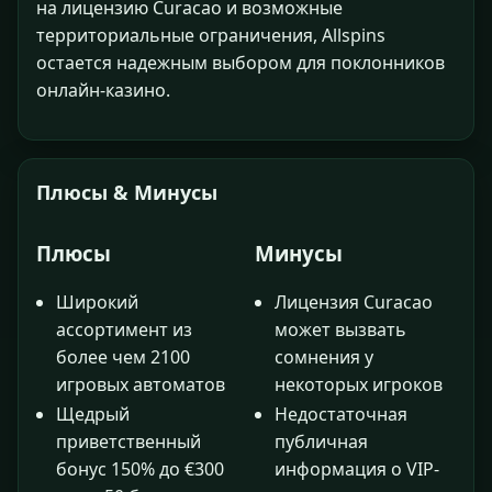
на лицензию Curacao и возможные
территориальные ограничения, Allspins
остается надежным выбором для поклонников
онлайн-казино.
Плюсы & Минусы
Плюсы
Минусы
Широкий
Лицензия Curacao
ассортимент из
может вызвать
более чем 2100
сомнения у
игровых автоматов
некоторых игроков
Щедрый
Недостаточная
приветственный
публичная
бонус 150% до €300
информация о VIP-