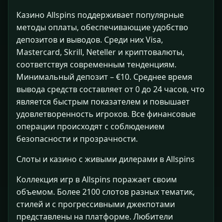
Казино Allspins поддерживает популярные
методы оплаты, обеспечивающие удобство
депозитов и выводов. Среди них Visa,
Mastercard, Skrill, Neteller и криптовалюты,
соответствуя современным тенденциям.
Минимальный депозит – €10. Среднее время
вывода средств составляет от 0 до 24 часов, что
является быстрым показателем и повышает
удовлетворенность игроков. Все финансовые
операции происходят с соблюдением
безопасности и прозрачности.
Слоты и казино с живыми дилерами в Allspins
Коллекция игр в Allspins поражает своим
объемом. Более 2100 слотов разных тематик,
стилей и с прогрессивными джекпотами
представлены на платформе. Любители