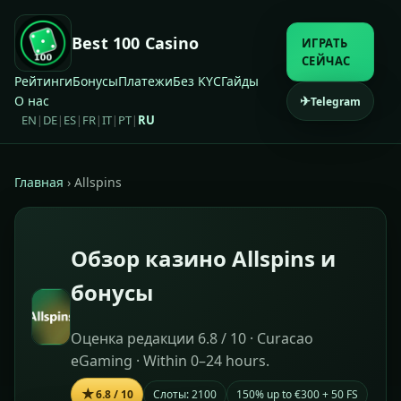
Best 100 Casino
ИГРАТЬ
СЕЙЧАС
Рейтинги
Бонусы
Платежи
Без KYC
Гайды
О нас
✈
Telegram
EN
DE
ES
FR
IT
PT
RU
|
|
|
|
|
|
Главная
› Allspins
Обзор казино Allspins и
бонусы
Оценка редакции 6.8 / 10 · Curacao
eGaming · Within 0–24 hours.
★
6.8 / 10
Слоты: 2100
150% up to €300 + 50 FS