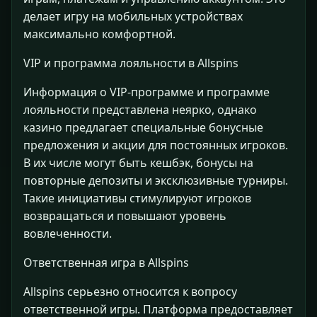
делает игру на мобильных устройствах
максимально комфортной.
VIP и программа лояльности в Allspins
Информация о VIP-программе и программе
лояльности представлена неярко, однако
казино предлагает специальные бонусные
предложения и акции для постоянных игроков.
В их числе могут быть кешбэк, бонусы на
повторные депозиты и эксклюзивные турниры.
Такие инициативы стимулируют игроков
возвращаться и повышают уровень
вовлеченности.
Ответственная игра в Allspins
Allspins серьезно относится к вопросу
ответственной игры. Платформа предоставляет