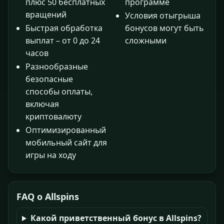
плюс 50 бесплатных
программе
вращений
Условия отыгрыша
Быстрая обработка
бонусов могут быть
выплат – от 0 до 24
сложными
часов
Разнообразные
безопасные
способы оплаты,
включая
криптовалюту
Оптимизированный
мобильный сайт для
игры на ходу
FAQ о Allspins
Какой приветственный бонус в Allspins?