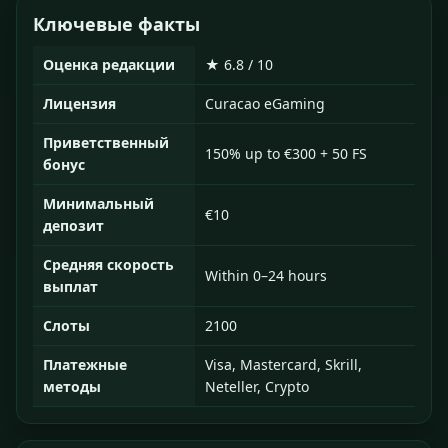
Ключевые факты
Оценка редакции
★ 6.8 / 10
Лицензия
Curacao eGaming
Приветственный
150% up to €300 + 50 FS
бонус
Минимальный
€10
депозит
Средняя скорость
Within 0–24 hours
выплат
Слоты
2100
Платежные
Visa, Mastercard, Skrill,
методы
Neteller, Crypto