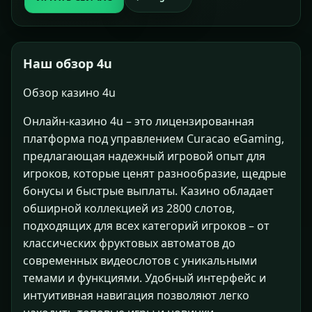
Наш обзор 4u
Обзор казино 4u
Онлайн-казино 4u – это лицензированная
платформа под управлением Curacao eGaming,
предлагающая надежный игровой опыт для
игроков, которые ценят разнообразие, щедрые
бонусы и быстрые выплаты. Казино обладает
обширной коллекцией из 2800 слотов,
подходящих для всех категорий игроков – от
классических фруктовых автоматов до
современных видеослотов с уникальными
темами и функциями. Удобный интерфейс и
интуитивная навигация позволяют легко