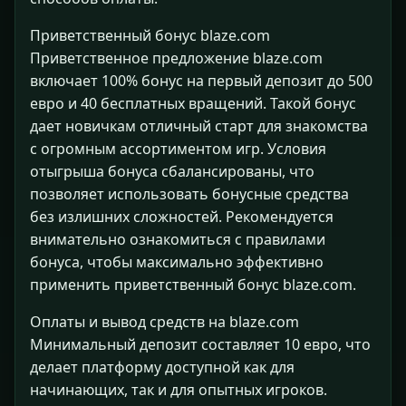
Приветственный бонус blaze.com
Приветственное предложение blaze.com
включает 100% бонус на первый депозит до 500
евро и 40 бесплатных вращений. Такой бонус
дает новичкам отличный старт для знакомства
с огромным ассортиментом игр. Условия
отыгрыша бонуса сбалансированы, что
позволяет использовать бонусные средства
без излишних сложностей. Рекомендуется
внимательно ознакомиться с правилами
бонуса, чтобы максимально эффективно
применить приветственный бонус blaze.com.
Оплаты и вывод средств на blaze.com
Минимальный депозит составляет 10 евро, что
делает платформу доступной как для
начинающих, так и для опытных игроков.