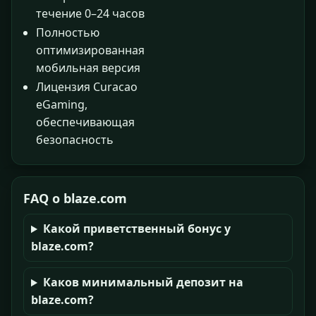
течение 0–24 часов
Полностью
оптимизированная
мобильная версия
Лицензия Curacao
eGaming,
обеспечивающая
безопасность
FAQ о blaze.com
Какой приветственный бонус у
blaze.com?
Каков минимальный депозит на
blaze.com?