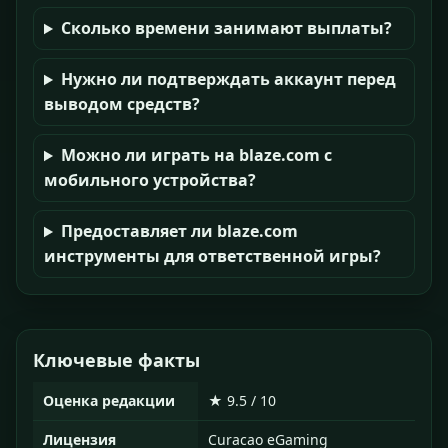
Сколько времени занимают выплаты?
Нужно ли подтверждать аккаунт перед
выводом средств?
Можно ли играть на blaze.com с
мобильного устройства?
Предоставляет ли blaze.com
инструменты для ответственной игры?
Ключевые факты
Оценка редакции
★ 9.5 / 10
Лицензия
Curacao eGaming