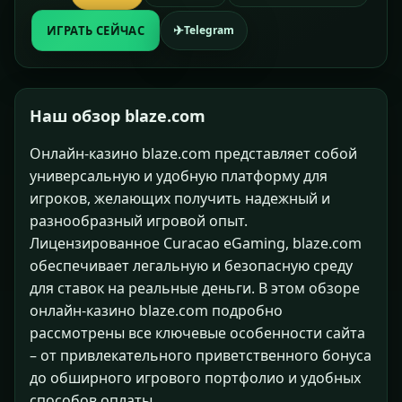
✈
ИГРАТЬ СЕЙЧАС
Telegram
Наш обзор blaze.com
Онлайн-казино blaze.com представляет собой
универсальную и удобную платформу для
игроков, желающих получить надежный и
разнообразный игровой опыт.
Лицензированное Curacao eGaming, blaze.com
обеспечивает легальную и безопасную среду
для ставок на реальные деньги. В этом обзоре
онлайн-казино blaze.com подробно
рассмотрены все ключевые особенности сайта
– от привлекательного приветственного бонуса
до обширного игрового портфолио и удобных
способов оплаты.