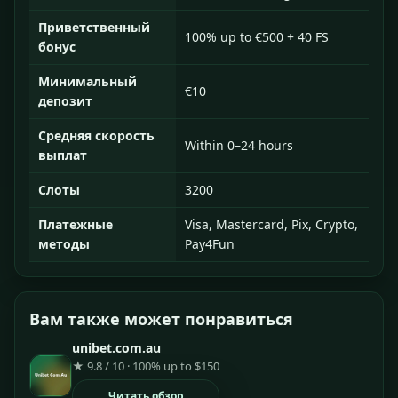
Приветственный
100% up to €500 + 40 FS
бонус
Минимальный
€10
депозит
Средняя скорость
Within 0–24 hours
выплат
Слоты
3200
Платежные
Visa, Mastercard, Pix, Crypto,
методы
Pay4Fun
Вам также может понравиться
unibet.com.au
★ 9.8 / 10 · 100% up to $150
Читать обзор