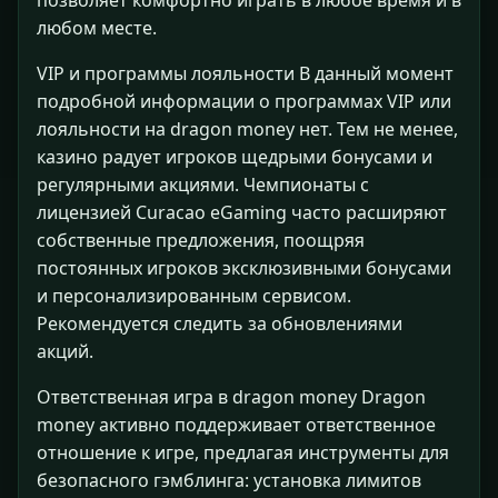
любом месте.
VIP и программы лояльности В данный момент
подробной информации о программах VIP или
лояльности на dragon money нет. Тем не менее,
казино радует игроков щедрыми бонусами и
регулярными акциями. Чемпионаты с
лицензией Curacao eGaming часто расширяют
собственные предложения, поощряя
постоянных игроков эксклюзивными бонусами
и персонализированным сервисом.
Рекомендуется следить за обновлениями
акций.
Ответственная игра в dragon money Dragon
money активно поддерживает ответственное
отношение к игре, предлагая инструменты для
безопасного гэмблинга: установка лимитов