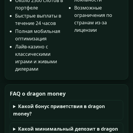
Около 2300 слотов в
портфеле
Возможные
ограничения по
Быстрые выплаты в
странам из-за
течение 24 часов
лицензии
Полная мобильная
оптимизация
Лайв-казино с
классическими
играми и живыми
дилерами
FAQ о dragon money
Какой бонус приветствия в dragon
money?
Какой минимальный депозит в dragon