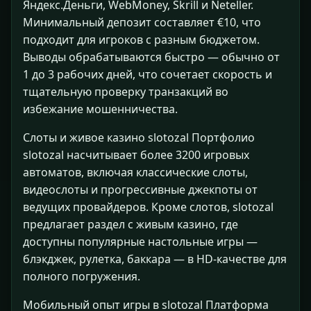
Яндекс.Деньги, WebMoney, Skrill и Neteller.
Минимальный депозит составляет €10, что
подходит для игроков с разным бюджетом.
Выводы обрабатываются быстро — обычно от
1 до 3 рабочих дней, что сочетает скорость и
тщательную проверку транзакций во
избежание мошенничества.
Слоты и живое казино slotozal Портфолио
slotozal насчитывает более 3200 игровых
автоматов, включая классические слоты,
видеослоты и прогрессивные джекпоты от
ведущих провайдеров. Кроме слотов, slotozal
предлагает раздел с живым казино, где
доступны популярные настольные игры —
блэкджек, рулетка, баккара — в HD-качестве для
полного погружения.
Мобильный опыт игры в slotozal Платформа