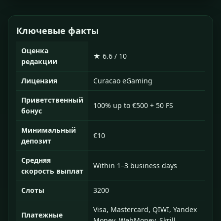
Ключевые факты
Оценка
★ 6.6 / 10
редакции
Лицензия
Curacao eGaming
Приветственный
100% up to €500 + 50 FS
бонус
Минимальный
€10
депозит
Средняя
Within 1–3 business days
скорость выплат
Слоты
3200
Visa, Mastercard, QIWI, Yandex
Платежные
Money, WebMoney, Skrill,