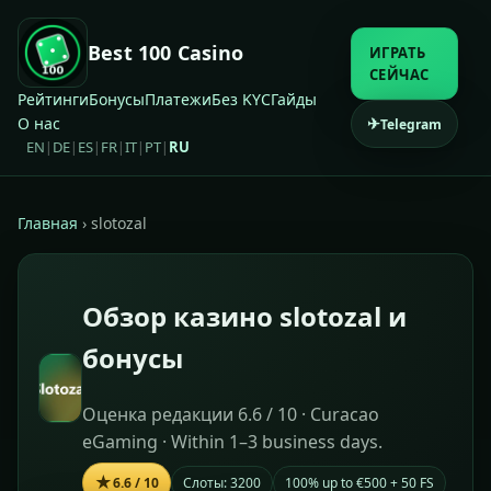
Best 100 Casino
ИГРАТЬ
СЕЙЧАС
Рейтинги
Бонусы
Платежи
Без KYC
Гайды
О нас
✈
Telegram
EN
DE
ES
FR
IT
PT
RU
|
|
|
|
|
|
Главная
› slotozal
Обзор казино slotozal и
бонусы
Оценка редакции 6.6 / 10 · Curacao
eGaming · Within 1–3 business days.
★
6.6 / 10
Слоты: 3200
100% up to €500 + 50 FS