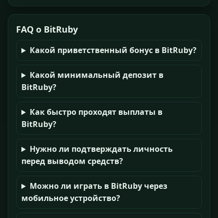
FAQ о BitRuby
Какой приветственный бонус в BitRuby?
Какой минимальный депозит в
BitRuby?
Как быстро проходят выплаты в
BitRuby?
Нужно ли подтверждать личность
перед выводом средств?
Можно ли играть в BitRuby через
мобильное устройство?