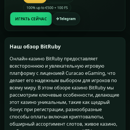
100% up to €500 + 100 FS
✈
ИГРАТЬ СЕЙЧАС
Telegram
Наш обзор BitRuby
Онлайн-казино BitRuby предоставляет
всестороннюю и увлекательную игровую
платформу с лицензией Curacao eGaming, что
делает его надежным выбором для игроков по
всему миру. В этом обзоре казино BitRuby мы
рассмотрим ключевые особенности, делающие
этот казино уникальным, такие как щедрый
бонус при регистрации, разнообразные
способы оплаты включая криптовалюты,
обширный ассортимент слотов, живое казино,