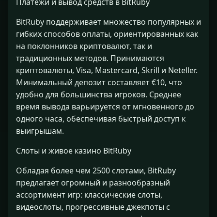
Платежи и вывод средств в BitRuby
BitRuby поддерживает множество популярных и
гибких способов оплаты, ориентированных как
на поклонников криптовалют, так и
традиционных методов. Принимаются
криптовалюты, Visa, Mastercard, Skrill и Neteller.
Минимальный депозит составляет €10, что
удобно для большинства игроков. Среднее
время вывода варьируется от мгновенного до
одного часа, обеспечивая быстрый доступ к
выигрышам.
Слоты и живое казино BitRuby
Обладая более чем 2500 слотами, BitRuby
предлагает огромный и разнообразный
ассортимент игр: классические слоты,
видеослоты, прогрессивные джекпоты с