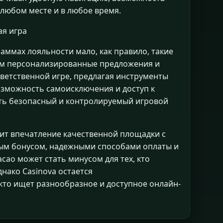
 любом месте и в любое время.
ая игра
аммах лояльности мало, как правило, такие
ам персонализированные предложения и
тветственной игре, предлагая инструменты
возможность самоисключения и доступ к
ять безопасный и контролируемый игровой
дит впечатление качественной площадки с
ым бонусом, надежными способами оплаты и
cao может стать минусом для тех, кто
нако Casinova остается
кто ищет разнообразное и доступное онлайн-