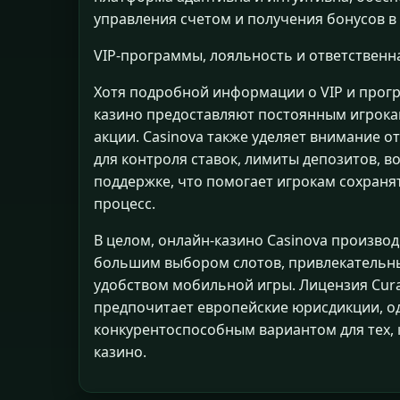
управления счетом и получения бонусов в
VIP-программы, лояльность и ответственн
Хотя подробной информации о VIP и прогр
казино предоставляют постоянным игрок
акции. Casinova также уделяет внимание о
для контроля ставок, лимиты депозитов, 
поддержке, что помогает игрокам сохран
процесс.
В целом, онлайн-казино Casinova произво
большим выбором слотов, привлекательн
удобством мобильной игры. Лицензия Cura
предпочитает европейские юрисдикции, од
конкурентоспособным вариантом для тех, 
казино.