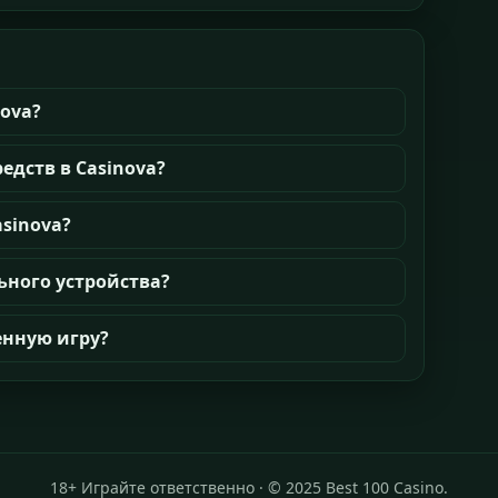
ova?
едств в Casinova?
sinova?
ьного устройства?
енную игру?
18+ Играйте ответственно · © 2025 Best 100 Casino.