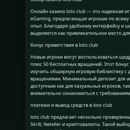
Онлайн казино loto club — это надежная и
eGaming, предлагающая игрокам по всему
опыт. Благодаря удобному интерфейсу и ши
выделяется как привлекательное место дл
бонус приветствия в loto club
Новые игроки могут воспользоваться щед
плюс 50 бесплатных вращений. Этот бону
изучить обширную игровую библиотеку с
вращениями. Минимальный депозит для акт
доступным как для казуальных игроков, та
внимательно ознакомиться с требованиями 
платежи и вывод средств в loto club
loto club предлагает несколько проверенны
Skrill, Neteller и криптовалюты. Такой вы