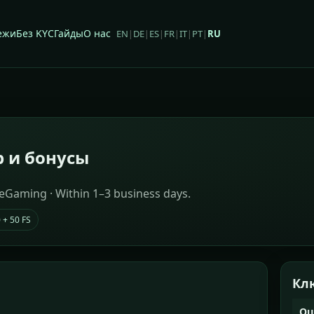
ежи
Без KYC
Гайды
О нас
EN
DE
ES
FR
IT
PT
RU
|
|
|
|
|
|
b и бонусы
eGaming · Within 1–3 business days.
 + 50 FS
Кл
Оц