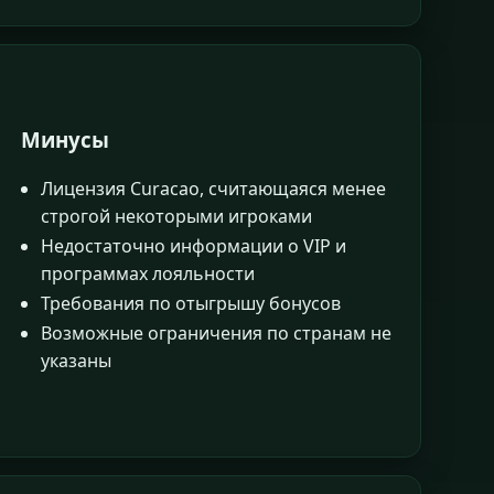
Минусы
Лицензия Curacao, считающаяся менее
строгой некоторыми игроками
Недостаточно информации о VIP и
программах лояльности
Требования по отыгрышу бонусов
Возможные ограничения по странам не
указаны