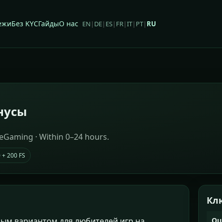
ежи
Без KYC
Гайды
О нас
EN
DE
ES
FR
IT
PT
RU
|
|
|
|
|
|
нусы
eGaming · Within 0–24 hours.
 + 200 FS
Кл
ным вариантом для любителей игр на
Оц