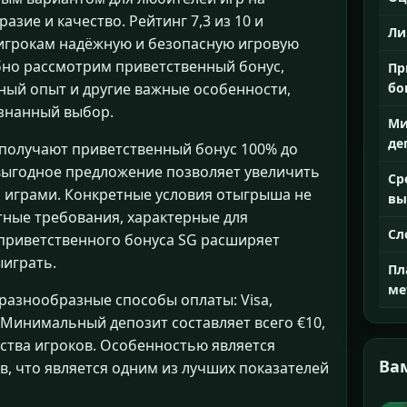
зие и качество. Рейтинг 7,3 из 10 и
Ли
игрокам надёжную и безопасную игровую
бно рассмотрим приветственный бонус,
Пр
ный опыт и другие важные особенности,
бо
знанный выбор.
Ми
де
 получают приветственный бонус 100% до
о выгодное предложение позволяет увеличить
Ср
 играми. Конкретные условия отыгрыша не
вы
тные требования, характерные для
Сл
приветственного бонуса SG расширяет
играть.
Пл
ме
разнообразные способы оплаты: Visa,
ы. Минимальный депозит составляет всего €10,
ства игроков. Особенностью является
Ва
ов, что является одним из лучших показателей