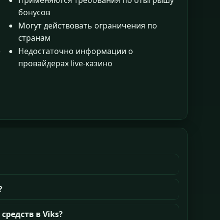
Применяются требования по отыгрышу
бонусов
Могут действовать ограничения по
странам
–
Недостаточно информации о
провайдерах live-казино
?
редств в Viks?