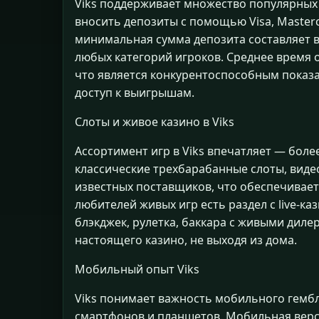
Viks поддерживает множество популярных 
вносить депозиты с помощью Visa, Mastercard
минимальная сумма депозита составляет вс
любых категорий игроков. Среднее время о
что является конкурентоспособным показ
доступ к выигрышам.
Слоты и живое казино в Viks
Ассортимент игр в Viks впечатляет — более
классические трехбарабанные слоты, виде
известных поставщиков, что обеспечивает
любителей живых игр есть раздел с live-ка
блэкджек, рулетка, баккара с живыми дил
настоящего казино, не выходя из дома.
Мобильный опыт Viks
Viks понимает важность мобильного гембл
смартфонов и планшетов. Мобильная верси