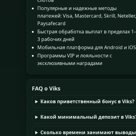
слотов
Популярные и надежные методы
платежей: Visa, Mastercard, Skrill, Neteller,
Paysafecard
Быстрая обработка выплат в пределах 1
3 рабочих дней
Мобильная платформа для Android и iOS
Программы VIP и лояльности с
эксклюзивными наградами
FAQ о Viks
Каков приветственный бонус в Viks?
Какой минимальный депозит в Viks
Сколько времени занимают выводы с