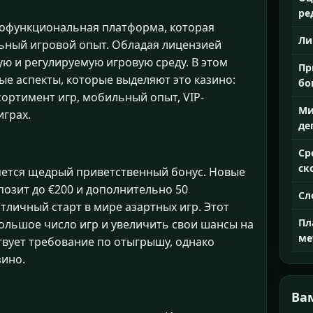
ре
гофункциональная платформа, которая
Ли
льный игровой опыт. Обладая лицензией
ую и регулируемую игровую среду. В этом
Пр
ые аспекты, которые выделяют это казино:
бо
сортимент игр, мобильный опыт, VIP-
Ми
играх.
де
Ср
ск
яется щедрый приветственный бонус. Новые
позит до €200 и дополнительно 50
Сл
тличный старт в мире азартных игр. Этот
Пл
ольшое число игр и увеличить свои шансы на
ме
твует требование по отыгрышу, однако
зино.
Ва