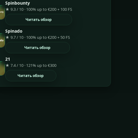
Spinbounty
★ 9.3 / 10 · 100% up to €200 + 100 FS
Читать обзор
Spinado
★ 9.7 / 10 · 100% up to €200 + 50 FS
Читать обзор
21
★ 7.4 / 10 · 121% up to €300
Читать обзор