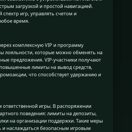
стрым загрузкой и простой навигацией.
 спектр игр, управлять счетом и
любое время.
через комплексную VIP и программу
лы лояльности, которые можно обменять на
ные предложения. VIP-участники получают
 повышенные лимиты на вывод средств,
ромоакции, что способствует удержанию и
ам ответственной игры. В распоряжении
зартного поведения: лимиты на депозиты,
лки на организации поддержки. Такие меры
ь и наслаждаться безопасным игровым