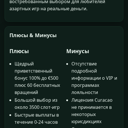
востребованным выбором для любителей
азартных игр на реальные деньги.
Плюсы & Минусы
Плюсы
Минусы
Щедрый
Отсутствие
приветственный
подробной
бонус 100% до €500
информации о VIP и
плюс 60 бесплатных
программах
вращений
лояльности
Большой выбор из
Лицензия Curacao
около 3500 слот-игр
не принимается в
некоторых
Быстрые выплаты в
юрисдикциях
течение 0-24 часов