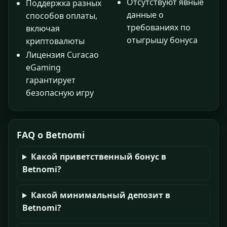
Отсутствуют явные
Поддержка разных
данные о
способов оплаты,
требованиях по
включая
отыгрышу бонуса
криптовалюты
Лицензия Curacao
eGaming
гарантирует
безопасную игру
FAQ о Betnomi
Какой приветственный бонус в
Betnomi?
Какой минимальный депозит в
Betnomi?