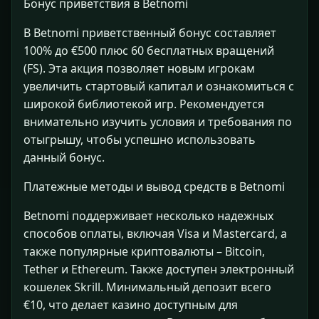
Бонус приветствия в Betnomi
В Betnomi приветственный бонус составляет
100% до €500 плюс 60 бесплатных вращений
(FS). Эта акция позволяет новым игрокам
увеличить стартовый капитал и ознакомиться с
широкой библиотекой игр. Рекомендуется
внимательно изучить условия и требования по
отыгрышу, чтобы успешно использовать
данный бонус.
Платежные методы и вывод средств в Betnomi
Betnomi поддерживает несколько надежных
способов оплаты, включая Visa и Mastercard, а
также популярные криптовалюты – Bitcoin,
Tether и Ethereum. Также доступен электронный
кошелек Skrill. Минимальный депозит всего
€10, что делает казино доступным для