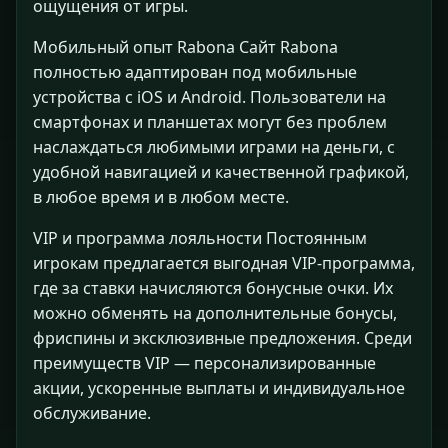
ощущения от игры.
Мобильный опыт Rabona Сайт Rabona
полностью адаптирован под мобильные
устройства с iOS и Android. Пользователи на
смартфонах и планшетах могут без проблем
наслаждаться любимыми играми на деньги, с
удобной навигацией и качественной графикой,
в любое время и в любом месте.
VIP и программа лояльности Постоянным
игрокам предлагается выгодная VIP-программа,
где за ставки начисляются бонусные очки. Их
можно обменять на дополнительные бонусы,
фриспины и эксклюзивные предложения. Среди
преимуществ VIP — персонализированные
акции, ускоренные выплаты и индивидуальное
обслуживание.