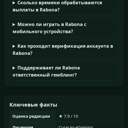
Сколько времени обрабатываются
выплаты в Rabona?
Можно ли играть в Rabona с
мобильного устройства?
Как проходит верификация аккаунта в
Rabona?
Поддерживает ли Rabona
ответственный гемблинг?
Ключевые факты
Оценка редакции
★ 7.9 / 10
Лицензия
Curacao eGaming