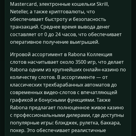
Mastercard, электронные кошельки Skrill,
Neteller, а также криптовалюты, что
обеспечивает быстроту и безопасность
транзакций. Среднее время вывода денег
составляет от 0 до 24 часов, что обеспечивает
оперативное получение выигрышей.
Игровой ассортимент в Rabona Коллекция
слотов насчитывает около 3500 игр, что делает
Rabona одним из крупнейших онлайн-казино по
количеству слотов. В ассортименте — от
классических трехбарабанных автоматов до
современных видео-слотов с впечатляющей
графикой и бонусными функциями. Также
Rabona предлагает полноценное живое казино
с профессиональными дилерами, где доступны
популярные игры: блэкджек, рулетка, баккара,
покер. Это обеспечивает реалистичные