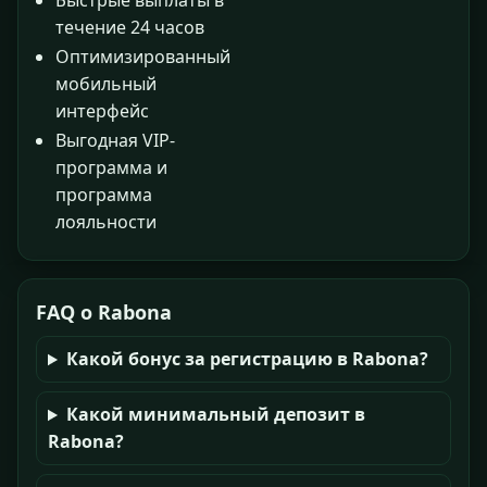
Быстрые выплаты в
течение 24 часов
Оптимизированный
мобильный
интерфейс
Выгодная VIP-
программа и
программа
лояльности
FAQ о Rabona
Какой бонус за регистрацию в Rabona?
Какой минимальный депозит в
Rabona?