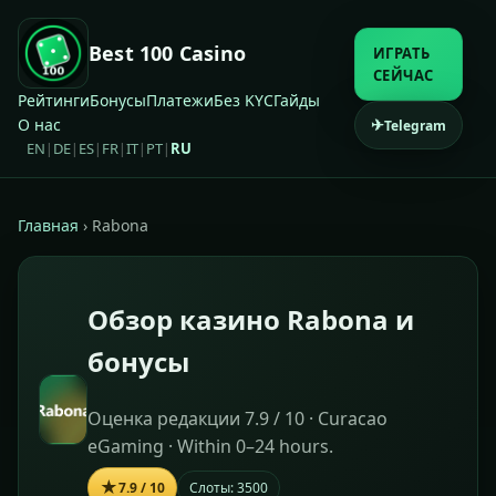
Best 100 Casino
ИГРАТЬ
СЕЙЧАС
Рейтинги
Бонусы
Платежи
Без KYC
Гайды
О нас
✈
Telegram
EN
DE
ES
FR
IT
PT
RU
|
|
|
|
|
|
Главная
› Rabona
Обзор казино Rabona и
бонусы
Оценка редакции 7.9 / 10 · Curacao
eGaming · Within 0–24 hours.
★
7.9 / 10
Слоты: 3500