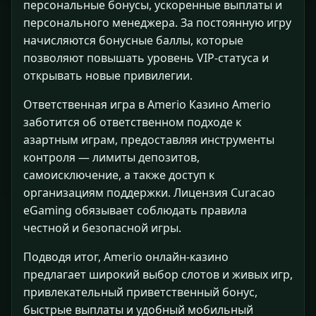
персональные бонусы, ускоренные выплаты и
персонального менеджера. За постоянную игру
начисляются бонусные баллы, которые
позволяют повышать уровень VIP-статуса и
открывать новые привилегии.
Ответственная игра в Amerio Казино Amerio
заботится об ответственном подходе к
азартным играм, предоставляя инструменты
контроля — лимиты депозитов,
самоисключение, а также доступ к
организациям поддержки. Лицензия Curacao
eGaming обязывает соблюдать правила
честной и безопасной игры.
Подводя итог, Amerio онлайн-казино
предлагает широкий выбор слотов и живых игр,
привлекательный приветственный бонус,
быстрые выплаты и удобный мобильный