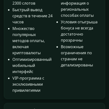
2300 слотов
информация о
региональных
Быстрый вывод
способах оплаты
средств в течение 24
часов
Условия отыгрыша
бонуса не всегда
Множество
достаточно
популярных
прозрачны
методов оплаты,
включая
Возможные
криптовалюты
ограничения по
странам не
Оптимизированный
детализированы
мобильный
интерфейс
VIP-программа с
эксклюзивными
привилегиями