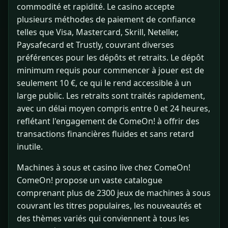
commodité et rapidité. Le casino accepte
plusieurs méthodes de paiement de confiance
telles que Visa, Mastercard, Skrill, Neteller,
Paysafecard et Trustly, couvrant diverses
préférences pour les dépôts et retraits. Le dépôt
minimum requis pour commencer à jouer est de
seulement 10 €, ce qui le rend accessible à un
large public. Les retraits sont traités rapidement,
avec un délai moyen compris entre 0 et 24 heures,
reflétant l'engagement de ComeOn! à offrir des
transactions financières fluides et sans retard
inutile.
Machines à sous et casino live chez ComeOn!
ComeOn! propose un vaste catalogue
comprenant plus de 2300 jeux de machines à sous
couvrant les titres populaires, les nouveautés et
des thèmes variés qui conviennent à tous les