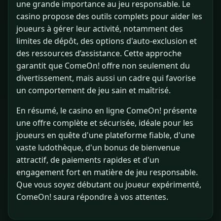
une grande importance au jeu responsable. Le
casino propose des outils complets pour aider les
joueurs à gérer leur activité, notamment des
limites de dépôt, des options d'auto-exclusion et
des ressources d’assistance. Cette approche
garantit que ComeOn! offre non seulement du
divertissement, mais aussi un cadre qui favorise
un comportement de jeu sain et maîtrisé.
En résumé, le casino en ligne ComeOn! présente
une offre complète et sécurisée, idéale pour les
joueurs en quête d'une plateforme fiable, d'une
vaste ludothèque, d'un bonus de bienvenue
attractif, de paiements rapides et d'un
engagement fort en matière de jeu responsable.
Que vous soyez débutant ou joueur expérimenté,
ComeOn! saura répondre à vos attentes.