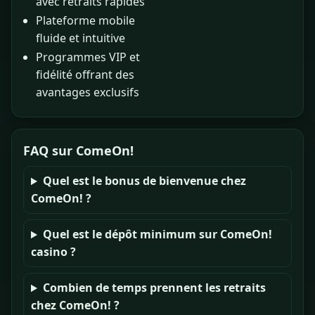
avec retraits rapides
Plateforme mobile
fluide et intuitive
Programmes VIP et
fidélité offrant des
avantages exclusifs
FAQ sur ComeOn!
Quel est le bonus de bienvenue chez
ComeOn! ?
Quel est le dépôt minimum sur ComeOn!
casino ?
Combien de temps prennent les retraits
chez ComeOn! ?