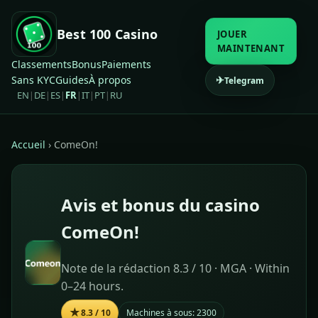
Best 100 Casino
JOUER
MAINTENANT
Classements
Bonus
Paiements
Sans KYC
Guides
À propos
✈
Telegram
EN
DE
ES
FR
IT
PT
RU
|
|
|
|
|
|
Accueil
› ComeOn!
Avis et bonus du casino
ComeOn!
Note de la rédaction 8.3 / 10 · MGA · Within
0–24 hours.
★
8.3 / 10
Machines à sous: 2300