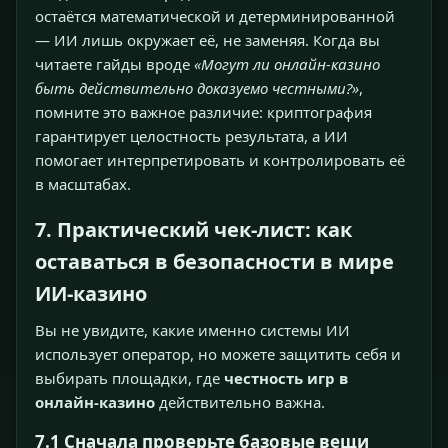
остаётся математической и детерминированной
— ИИ лишь окружает её, не заменяя. Когда вы
читаете гайды вроде
«Могут ли онлайн-казино
быть действительно доказуемо честными?»
,
помните это важное различие: криптография
гарантирует целостность результата, а ИИ
помогает интерпретировать и контролировать её
в масштабах.
7. Практический чек-лист: как
оставаться в безопасности в мире
ИИ-казино
Вы не увидите, какие именно системы ИИ
использует оператор, но можете защитить себя и
выбирать площадки, где
честность игр в
онлайн-казино
действительно важна.
7.1 Сначала проверьте базовые вещи