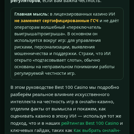
регуляторов
, если вам важна честность.
Главная мысль:
в лицензированных казино ИИ
не заменяет сертифицированные ГСЧ
и не даёт
операторам волшебный «переключатель
выигрыша/проигрыша». В основном он
используется вокруг игр: для управления
рисками, персонализации, выявления
мошенничества и поддержки. Страхи, что ИИ
открыто «подтасовывает слоты», обычно
основаны на неправильном понимании работы
регулируемой честности игр.
В этом руководстве Best 100 Casino мы подробно
разберём реальное влияние искусственного
интеллекта на честность игр в онлайн-казино,
отделим факты от вымысла и покажем, как
оценивать казино в эпоху ИИ — используя тот же
подход, что и в наших
рейтингах Best 100 Casino
и
ключевых гайдах, таких как
Как выбрать онлайн-