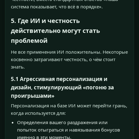
система показывает, что всё в порядке».
5. Где ИИ и честность
действительно могут стать
проблемой
Не все применения ИИ положительны. Некоторые
косвенно затрагивают честность, о чём стоит
знать.
5.1 Агрессивная персонализация и
дизайн, стимулирующий «погоню за
проигрышами»
Персонализация на базе ИИ может перейти грань,
когда используется для:
Определения вашего раздражения или
попыток отыграться и навязывания бонусов
именно в эти моменты.