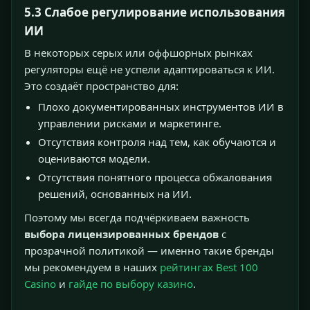
5.3 Слабое регулирование использования
ИИ
В некоторых серых или оффшорных рынках
регуляторы ещё не успели адаптироваться к ИИ.
Это создаёт пространство для:
Плохо документированных инструментов ИИ в
управлении рисками и маркетинге.
Отсутствия контроля над тем, как обучаются и
оцениваются модели.
Отсутствия понятного процесса обжалования
решений, основанных на ИИ.
Поэтому мы всегда подчёркиваем важность
выбора лицензированных брендов
с
прозрачной политикой — именно такие бренды
мы рекомендуем в наших
рейтингах Best 100
Casino
и
гайде по выбору казино
.