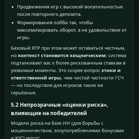
Продвижения игр с высокой волатильностью
после повторного депозита.
Формирования лобби так, чтобы
максимизировать оборот, а не удовольствие от
игры.
Базовый RTP при этом может оставаться честным,
но
контекст становится хищническим
: система
подталкивает вас к более рискованным ставкам в
уязвимые моменты. Это скорее вопрос
этики и
ответственной игры
, чем чистой честности ГСЧ
— но последствия для игроков такие же
серьёзные.
5.2 Непрозрачные «оценки риска»,
влияющие на победителей
Модели риска на базе ИИ (для борьбы с
мошенничеством, злоупотреблениями бонусами
и KYC) могут: