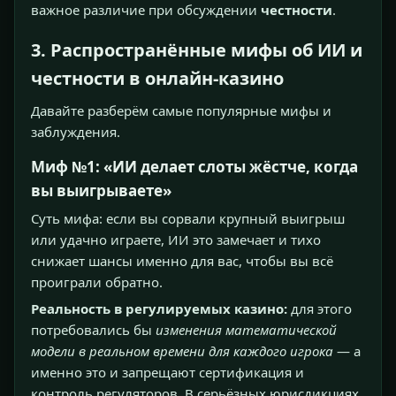
важное различие при обсуждении
честности
.
3. Распространённые мифы об ИИ и
честности в онлайн-казино
Давайте разберём самые популярные мифы и
заблуждения.
Миф №1: «ИИ делает слоты жёстче, когда
вы выигрываете»
Суть мифа: если вы сорвали крупный выигрыш
или удачно играете, ИИ это замечает и тихо
снижает шансы именно для вас, чтобы вы всё
проиграли обратно.
Реальность в регулируемых казино:
для этого
потребовались бы
изменения математической
модели в реальном времени для каждого игрока
— а
именно это и запрещают сертификация и
контроль регуляторов. В серьёзных юрисдикциях