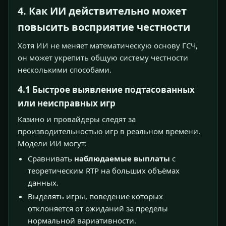
4. Как ИИ действительно может
повысить восприятие честности
Хотя ИИ не меняет математическую основу ГСЧ,
он может укрепить общую систему честности
несколькими способами.
4.1 Быстрое выявление подтасованных
или неисправных игр
Казино и провайдеры следят за
производительностью игр в реальном времени.
Модели ИИ могут:
Сравнивать
наблюдаемые выплаты
с
теоретическим RTP на больших объёмах
данных.
Выделять игры, поведение которых
отклоняется от ожиданий за пределы
нормальной вариативности.