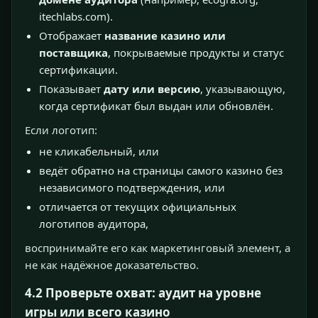
itechlabs.com).
Отображает
название казино или
поставщика
, покрываемые продукты и статус
сертификации.
Показывает
дату или версию
, указывающую,
когда сертификат был выдан или обновлён.
Если логотип:
не кликабельный, или
ведёт обратно на страницы самого казино без
независимого подтверждения, или
отличается от текущих официальных
логотипов аудитора,
воспринимайте его как маркетинговый элемент, а
не как надёжное доказательство.
4.2 Проверьте охват: аудит на уровне
игры или всего казино