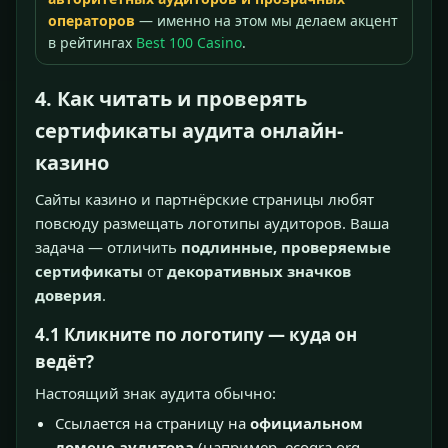
операторов
— именно на этом мы делаем акцент
в рейтингах
Best 100 Casino
.
4. Как читать и проверять
сертификаты аудита онлайн-
казино
Сайты казино и партнёрские страницы любят
повсюду размещать логотипы аудиторов. Ваша
задача — отличить
подлинные, проверяемые
сертификаты
от
декоративных значков
доверия
.
4.1 Кликните по логотипу — куда он
ведёт?
Настоящий знак аудита обычно:
Ссылается на страницу на
официальном
домене аудитора
(например, ecogra.org,