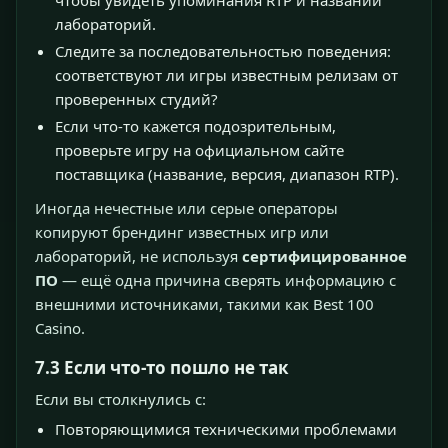
чтобы увидеть упоминания RTP и названий
лабораторий.
Следите за последовательностью поведения:
соответствуют ли игры известным релизам от
проверенных студий?
Если что-то кажется подозрительным,
проверьте игру на официальном сайте
поставщика (название, версия, диапазон RTP).
Иногда нечестные или серые операторы
копируют брендинг известных игр или
лабораторий, не используя
сертифицированное
ПО
— ещё одна причина сверять информацию с
внешними источниками, такими как Best 100
Casino.
7.3 Если что-то пошло не так
Если вы столкнулись с:
Повторяющимися техническими проблемами