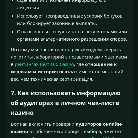
Скрывает или искажает информацию о
лицензии.
Использует несправедливые условия бонусов
или блокирует законные выплаты.
Отказывается сотрудничать с регуляторами или
органами альтернативного разрешения споров.
Поэтому мы настоятельно рекомендуем сверять
логотипы лабораторий с независимыми оценками
в
рейтингах Best 100 Casino
, где
отношение к
игрокам и история выплат
имеют не меньший
вес, чем техническая сертификация.
7. Как использовать информацию
об аудиторах в личном чек-листе
казино
Вот как включить проверки
аудиторов онлайн-
казино
в собственный процесс выбора, вместе с