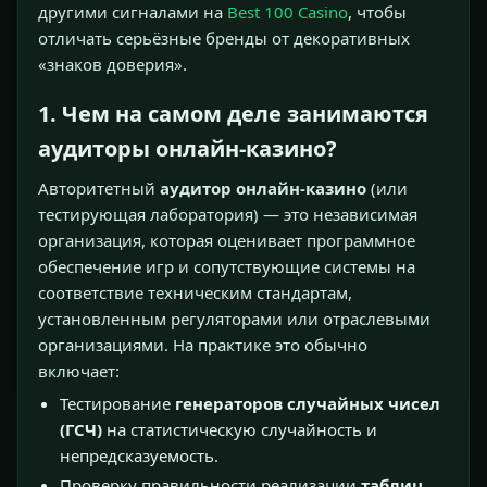
другими сигналами на
Best 100 Casino
, чтобы
отличать серьёзные бренды от декоративных
«знаков доверия».
1. Чем на самом деле занимаются
аудиторы онлайн-казино?
Авторитетный
аудитор онлайн-казино
(или
тестирующая лаборатория) — это независимая
организация, которая оценивает программное
обеспечение игр и сопутствующие системы на
соответствие техническим стандартам,
установленным регуляторами или отраслевыми
организациями. На практике это обычно
включает:
Тестирование
генераторов случайных чисел
(ГСЧ)
на статистическую случайность и
непредсказуемость.
Проверку правильности реализации
таблиц