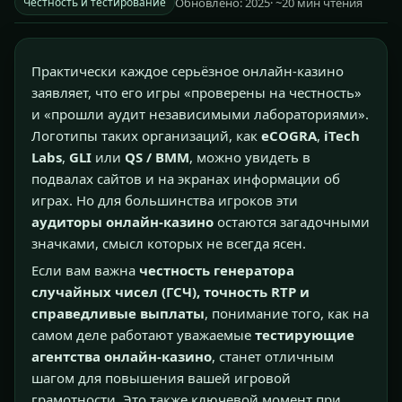
Обновлено: 2025
· ~20 мин чтения
Честность и тестирование
Практически каждое серьёзное онлайн-казино
заявляет, что его игры «проверены на честность»
и «прошли аудит независимыми лабораториями».
Логотипы таких организаций, как
eCOGRA
,
iTech
Labs
,
GLI
или
QS / BMM
, можно увидеть в
подвалах сайтов и на экранах информации об
играх. Но для большинства игроков эти
аудиторы онлайн-казино
остаются загадочными
значками, смысл которых не всегда ясен.
Если вам важна
честность генератора
случайных чисел (ГСЧ), точность RTP и
справедливые выплаты
, понимание того, как на
самом деле работают уважаемые
тестирующие
агентства онлайн-казино
, станет отличным
шагом для повышения вашей игровой
грамотности. Это также ключевой момент при