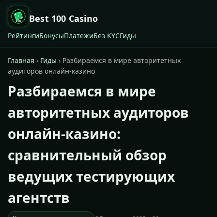
Best 100 Casino
Рейтинги
Бонусы
Платежи
Без KYC
Гиды
Главная
›
Гиды
›
Разбираемся в мире авторитетных
аудиторов онлайн-казино
Разбираемся в мире
авторитетных аудиторов
онлайн-казино:
сравнительный обзор
ведущих тестирующих
агентств