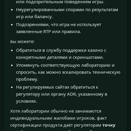
или подозрительным поведением игры.
Неурегулированными спорами по результатам
игр или балансу.
Подозрениями, что игра не использует
заявленные RTP или правила.
вы можете:
Обратиться в службу поддержки казино с
конкретными деталями и скриншотами.
Упомянуть соответствующую лабораторию и
спросить, как можно эскалировать техническую
проблему.
На регулируемых сайтах обратиться к
регулятору или органу ADR, указанному в
условиях.
Хотя лаборатории обычно не занимаются
индивидуальными жалобами игроков, факт
сертификации продукта даёт регуляторам
точку