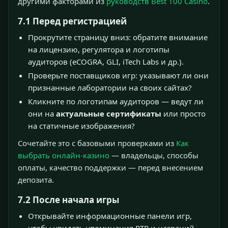
другими факторами из
руководств Best 100 Casino
.
7.1 Перед регистрацией
Прокрутите страницу вниз: обратите внимание
на лицензию, регулятора и логотипы
аудиторов (eCOGRA, GLI, iTech Labs и др.).
Проверьте поставщиков игр: указывают ли они
признанные лаборатории на своих сайтах?
Кликните по логотипам аудиторов — ведут ли
они на
актуальные сертификаты
или просто
на статичные изображения?
Сочетайте это с базовыми проверками из
Как
выбрать онлайн-казино
— владельцы, способы
оплаты, качество поддержки — перед внесением
депозита.
7.2 После начала игры
Открывайте информационные панели игр,