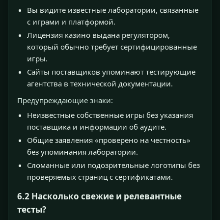
Вы видите известные лаборатории, связанные
с играми и платформой.
Лицензия казино выдана регулятором,
который обычно требует сертифицированные
игры.
Сайты поставщиков упоминают тестирующие
агентства в технической документации.
Предупреждающие знаки:
Неизвестные собственные игры без указания
поставщика и информации об аудите.
Общие заявления «проверено на честность»
без упоминания лаборатории.
Сломанные или подозрительные логотипы без
проверяемых страниц с сертификатами.
6.2 Насколько свежие и релевантные
тесты?