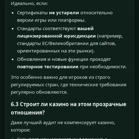
Идеально, если:
Сертификаты
не устарели
относительно
версии игры или платформы.
Стандарты соответствуют
вашей
лицензированной юрисдикции
(например,
стандарты ЕС/Великобритании для сайтов,
ориентированных на эти рынки).
Обновления и новые функции проходят
повторное тестирование
при необходимости.
Это особенно важно для игроков из строго
регулируемых стран, где технические требования
регулярно обновляются.
6.3 Строит ли казино на этом прозрачные
отношения?
Даже лучший аудит не компенсирует казино,
которое: