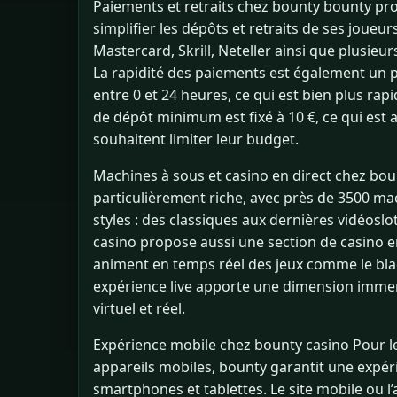
Paiements et retraits chez bounty bounty p
simplifier les dépôts et retraits de ses joueu
Mastercard, Skrill, Neteller ainsi que plusieu
La rapidité des paiements est également un po
entre 0 et 24 heures, ce qui est bien plus ra
de dépôt minimum est fixé à 10 €, ce qui est
souhaitent limiter leur budget.
Machines à sous et casino en direct chez boun
particulièrement riche, avec près de 3500 ma
styles : des classiques aux dernières vidéoslo
casino propose aussi une section de casino e
animent en temps réel des jeux comme le black
expérience live apporte une dimension immersi
virtuel et réel.
Expérience mobile chez bounty casino Pour le
appareils mobiles, bounty garantit une expér
smartphones et tablettes. Le site mobile ou l’