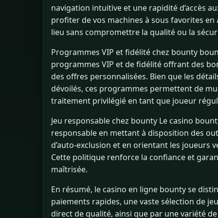
navigation intuitive et une rapidité d’accès au
profiter de vos machines à sous favorites en
lieu sans compromettre la qualité ou la sécuri
Programmes VIP et fidélité chez bounty bount
programmes VIP et de fidélité offrant des bon
des offres personnalisées. Bien que les détai
dévoilés, ces programmes permettent de multi
traitement privilégié en tant que joueur réguli
Jeu responsable chez bounty Le casino bount
responsable en mettant à disposition des outi
d’auto-exclusion et en orientant les joueurs 
Cette politique renforce la confiance et garant
maîtrisée.
En résumé, le casino en ligne bounty se disti
paiements rapides, une vaste sélection de je
direct de qualité, ainsi que par une variété