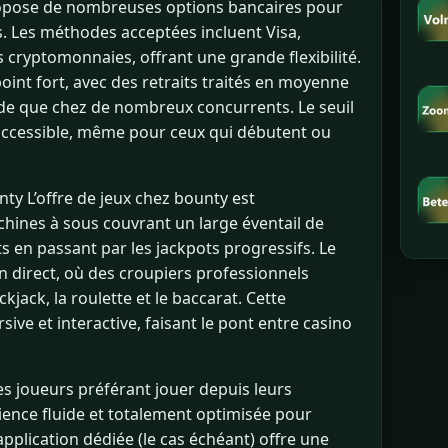
ropose de nombreuses options bancaires pour
rs. Les méthodes acceptées incluent Visa,
rs cryptomonnaies, offrant une grande flexibilité.
int fort, avec des retraits traités en moyenne
pide que chez de nombreux concurrents. Le seuil
 accessible, même pour ceux qui débutent ou
ty L’offre de jeux chez bounty est
chines à sous couvrant un large éventail de
ts en passant par les jackpots progressifs. Le
n direct, où des croupiers professionnels
jack, la roulette et le baccarat. Cette
ve et interactive, faisant le pont entre casino
s joueurs préférant jouer depuis leurs
ience fluide et totalement optimisée pour
application dédiée (le cas échéant) offre une