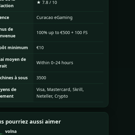
★ 7.8 / 10
daction
cence
Curacao eGaming
nus de
100% up to €500 + 100 FS
envenue
pôt minimum
€10
lai moyen de
Within 0–24 hours
rait
chines à sous
3500
yens de
Visa, Mastercard, Skrill,
iement
Neteller, Crypto
s pourriez aussi aimer
volna