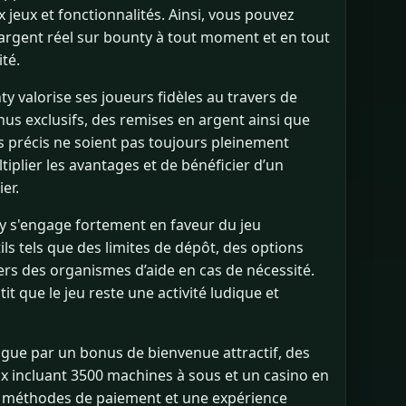
x jeux et fonctionnalités. Ainsi, vous pouvez
 argent réel sur bounty à tout moment et en tout
té.
y valorise ses joueurs fidèles au travers de
us exclusifs, des remises en argent ainsi que
ls précis ne soient pas toujours pleinement
plier les avantages et de bénéficier d’un
er.
y s'engage fortement en faveur du jeu
ls tels que des limites de dépôt, des options
vers des organismes d’aide en cas de nécessité.
it que le jeu reste une activité ludique et
ngue par un bonus de bienvenue attractif, des
ux incluant 3500 machines à sous et un casino en
 de méthodes de paiement et une expérience