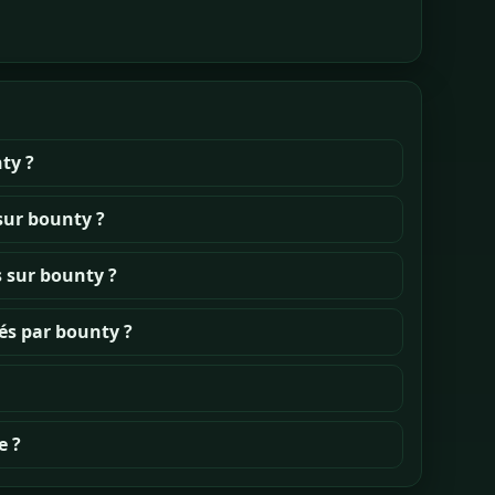
ty ?
sur bounty ?
 sur bounty ?
és par bounty ?
e ?