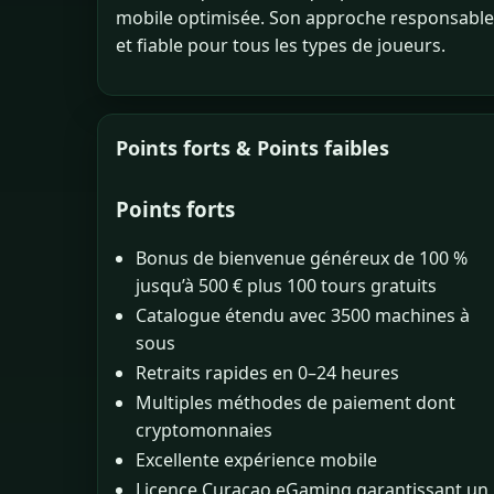
mobile optimisée. Son approche responsable 
et fiable pour tous les types de joueurs.
Points forts & Points faibles
Points forts
Bonus de bienvenue généreux de 100 %
jusqu’à 500 € plus 100 tours gratuits
Catalogue étendu avec 3500 machines à
sous
Retraits rapides en 0–24 heures
Multiples méthodes de paiement dont
cryptomonnaies
Excellente expérience mobile
Licence Curacao eGaming garantissant un