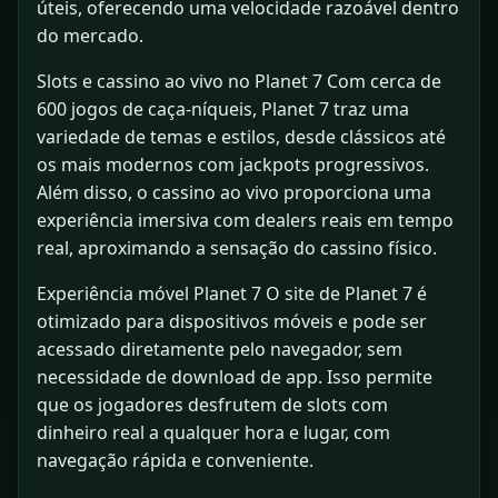
úteis, oferecendo uma velocidade razoável dentro
do mercado.
Slots e cassino ao vivo no Planet 7 Com cerca de
600 jogos de caça-níqueis, Planet 7 traz uma
variedade de temas e estilos, desde clássicos até
os mais modernos com jackpots progressivos.
Além disso, o cassino ao vivo proporciona uma
experiência imersiva com dealers reais em tempo
real, aproximando a sensação do cassino físico.
Experiência móvel Planet 7 O site de Planet 7 é
otimizado para dispositivos móveis e pode ser
acessado diretamente pelo navegador, sem
necessidade de download de app. Isso permite
que os jogadores desfrutem de slots com
dinheiro real a qualquer hora e lugar, com
navegação rápida e conveniente.