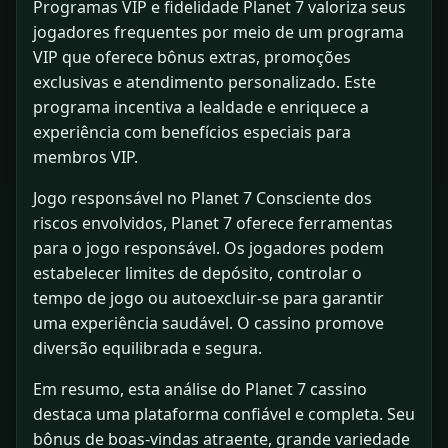
Programas VIP e fidelidade Planet 7 valoriza seus
jogadores frequentes por meio de um programa
VIP que oferece bônus extras, promoções
exclusivas e atendimento personalizado. Este
programa incentiva a lealdade e enriquece a
experiência com benefícios especiais para
membros VIP.
Jogo responsável no Planet 7 Consciente dos
riscos envolvidos, Planet 7 oferece ferramentas
para o jogo responsável. Os jogadores podem
estabelecer limites de depósito, controlar o
tempo de jogo ou autoexcluir-se para garantir
uma experiência saudável. O cassino promove
diversão equilibrada e segura.
Em resumo, esta análise do Planet 7 cassino
destaca uma plataforma confiável e completa. Seu
bônus de boas-vindas atraente, grande variedade