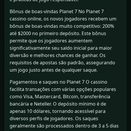
Bônus de boas-vindas Planet 7 No Planet 7
cassino online, os novos jogadores recebem um
bônus de boas-vindas muito competitivo: 200%
até $2000 no primeiro depósito. Este bônus
permite que os jogadores aumentem
significativamente seu saldo inicial para maior
diversão e melhores chances de ganhar. Os
requisitos de apostas são padrão, assegurando
um jogo justo antes de qualquer saque.
Pagamentos e saques no Planet 7 O cassino
facilita transações com várias opções populares
como Visa, Mastercard, Bitcoin, transferência
bancária e Neteller. O depósito mínimo é de
apenas 10 dólares, tornando acessível para
diversos perfis de jogadores. Os saques
geralmente são processados dentro de 3 a 5 dias