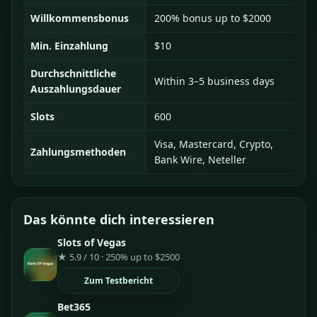
Willkommensbonus
200% bonus up to $2000
Min. Einzahlung
$10
Durchschnittliche
Within 3–5 business days
Auszahlungsdauer
Slots
600
Visa, Mastercard, Crypto,
Zahlungsmethoden
Bank Wire, Neteller
Das könnte dich interessieren
Slots of Vegas
★ 5.9 / 10 · 250% up to $2500
Zum Testbericht
Bet365