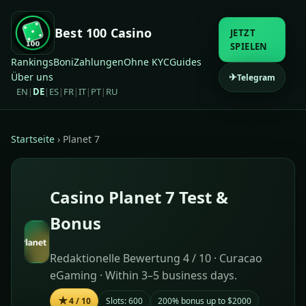
Best 100 Casino
JETZT
SPIELEN
Rankings
Boni
Zahlungen
Ohne KYC
Guides
Über uns
✈
Telegram
EN
DE
ES
FR
IT
PT
RU
|
|
|
|
|
|
Startseite
› Planet 7
Casino Planet 7 Test &
Bonus
Redaktionelle Bewertung 4 / 10 · Curacao
eGaming · Within 3–5 business days.
★
4 / 10
Slots: 600
200% bonus up to $2000