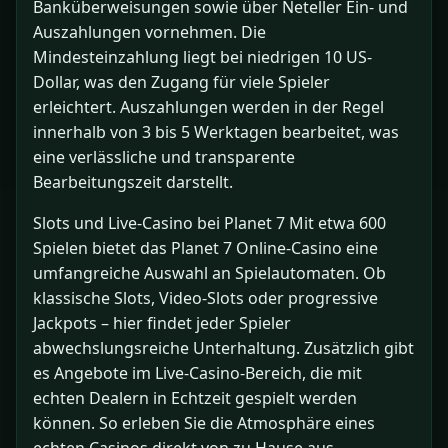
Banküberweisungen sowie über Neteller Ein- und
Auszahlungen vornehmen. Die
Mindesteinzahlung liegt bei niedrigen 10 US-
Dollar, was den Zugang für viele Spieler
erleichtert. Auszahlungen werden in der Regel
innerhalb von 3 bis 5 Werktagen bearbeitet, was
eine verlässliche und transparente
Bearbeitungszeit darstellt.
Slots und Live-Casino bei Planet 7 Mit etwa 600
Spielen bietet das Planet 7 Online-Casino eine
umfangreiche Auswahl an Spielautomaten. Ob
klassische Slots, Video-Slots oder progressive
Jackpots – hier findet jeder Spieler
abwechslungsreiche Unterhaltung. Zusätzlich gibt
es Angebote im Live-Casino-Bereich, die mit
echten Dealern in Echtzeit gespielt werden
können. So erleben Sie die Atmosphäre eines
echten Casinos direkt von zu Hause aus.