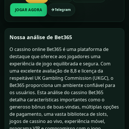
✈
JOGAR AGORA
Telegram
Nossa análise de Bet365
O cassino online Bet365 é uma plataforma de
destaque que oferece aos jogadores uma
experiência de jogo equilibrada e segura. Com
uma excelente avaliação de 8,8 e licença da
respeitável UK Gambling Commission (UKGC), o
Bet365 proporciona um ambiente confiável para
os usuários. Esta análise do cassino Bet365
detalha características importantes como o
generoso bônus de boas-vindas, múltiplas opções
de pagamento, uma vasta biblioteca de slots,
jogos de cassino ao vivo, experiência móvel,
programa VIP e compromisso com o jogo