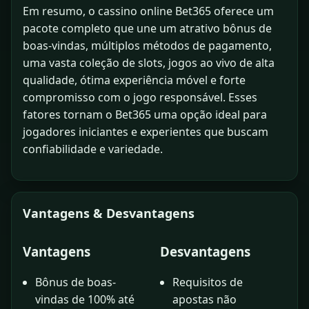
Em resumo, o cassino online Bet365 oferece um
pacote completo que une um atrativo bônus de
boas-vindas, múltiplos métodos de pagamento,
uma vasta coleção de slots, jogos ao vivo de alta
qualidade, ótima experiência móvel e forte
compromisso com o jogo responsável. Esses
fatores tornam o Bet365 uma opção ideal para
jogadores iniciantes e experientes que buscam
confiabilidade e variedade.
Vantagens & Desvantagens
Vantagens
Desvantagens
Bônus de boas-
Requisitos de
vindas de 100% até
apostas não