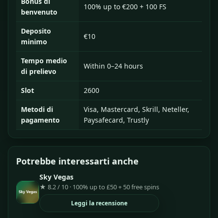
Bonus di
100% up to €200 + 100 FS
benvenuto
Deposito
€10
minimo
Tempo medio
Within 0–24 hours
di prelievo
Slot
2600
Metodi di
Visa, Mastercard, Skrill, Neteller,
pagamento
Paysafecard, Trustly
Potrebbe interessarti anche
Sky Vegas
★ 8.2 / 10 · 100% up to £50 + 50 free spins
Leggi la recensione