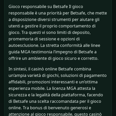
Gioco responsabile su Betsafe Il gioco
responsabile è una priorità per Betsafe, che mette
a disposizione diversi strumenti per aiutare gli
utenti a gestire il proprio comportamento di
gioco. Tra questi vi sono limiti di deposito,
promemoria di sessione e opzioni di
autoesclusione. La stretta conformità alle linee
guida MGA testimonia l’impegno di Betsafe a
offrire un ambiente di gioco sicuro e corretto.
In sintesi, il casinò online Betsafe combina
un’ampia varietà di giochi, soluzioni di pagamento
affidabili, promozioni interessanti e un’ottima
esperienza mobile. La licenza MGA attesta la
sicurezza e la legalità della piattaforma, facendo
di Betsafe una scelta raccomandata per il gioco
online. Tra bonus di benvenuto generosi e
attenzione al gioco responsabile, questo casinò