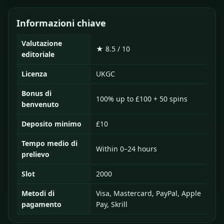
Informazioni chiave
Valutazione
★ 8.5 / 10
editoriale
Licenza
UKGC
Bonus di
100% up to £100 + 50 spins
benvenuto
Deposito minimo
£10
Tempo medio di
Within 0–24 hours
prelievo
Slot
2000
Metodi di
Visa, Mastercard, PayPal, Apple
pagamento
Pay, Skrill