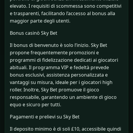
elevato. I requisiti di scommessa sono competitivi
e trasparenti, facilitando l’accesso al bonus alla
maggior parte degli utenti.
Bonus casinò Sky Bet
Il bonus di benvenuto è solo l’inizio. Sky Bet
propone frequentemente promozioni e
programmi di fidelizzazione dedicati ai giocatori
abituali. Il programma VIP e fedeltà prevede
bonus esclusivi, assistenza personalizzata e
vantaggi su misura, ideale per i giocatori high
roller. Inoltre, Sky Bet promuove il gioco
responsabile, garantendo un ambiente di gioco
equo e sicuro per tutti.
Pagamenti e prelievi su Sky Bet
Il deposito minimo è di soli £10, accessibile quindi