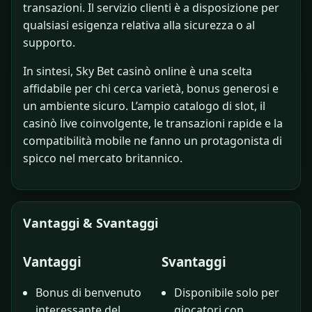
transazioni. Il servizio clienti è a disposizione per
qualsiasi esigenza relativa alla sicurezza o al
supporto.
In sintesi, Sky Bet casinò online è una scelta
affidabile per chi cerca varietà, bonus generosi e
un ambiente sicuro. L’ampio catalogo di slot, il
casinò live coinvolgente, le transazioni rapide e la
compatibilità mobile ne fanno un protagonista di
spicco nel mercato britannico.
Vantaggi & Svantaggi
Vantaggi
Svantaggi
Bonus di benvenuto
Disponibile solo per
interessante del
giocatori con