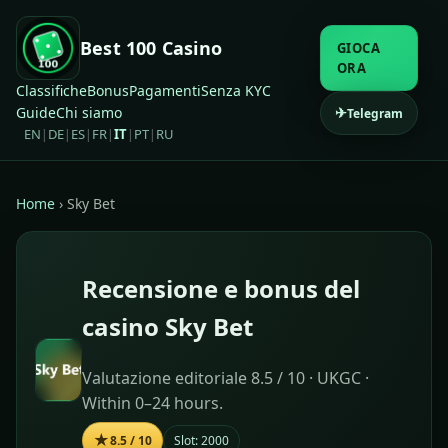
Best 100 Casino
GIOCA
ORA
Classifiche
Bonus
Pagamenti
Senza KYC
Guide
Chi siamo
✈
Telegram
EN
DE
ES
FR
IT
PT
RU
|
|
|
|
|
|
Home
› Sky Bet
Recensione e bonus del
casino Sky Bet
Valutazione editoriale 8.5 / 10 · UKGC ·
Within 0–24 hours.
★
8.5 / 10
Slot: 2000