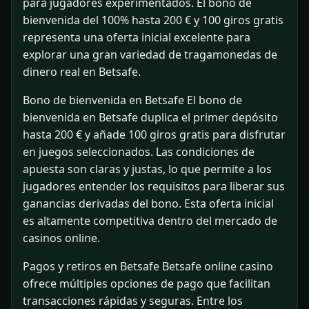
para jugadores experimentados. El bono de
bienvenida del 100% hasta 200 € y 100 giros gratis
representa una oferta inicial excelente para
explorar una gran variedad de tragamonedas de
dinero real en Betsafe.
Bono de bienvenida en Betsafe El bono de
bienvenida en Betsafe duplica el primer depósito
hasta 200 € y añade 100 giros gratis para disfrutar
en juegos seleccionados. Las condiciones de
apuesta son claras y justas, lo que permite a los
jugadores entender los requisitos para liberar sus
ganancias derivadas del bono. Esta oferta inicial
es altamente competitiva dentro del mercado de
casinos online.
Pagos y retiros en Betsafe Betsafe online casino
ofrece múltiples opciones de pago que facilitan
transacciones rápidas y seguras. Entre los