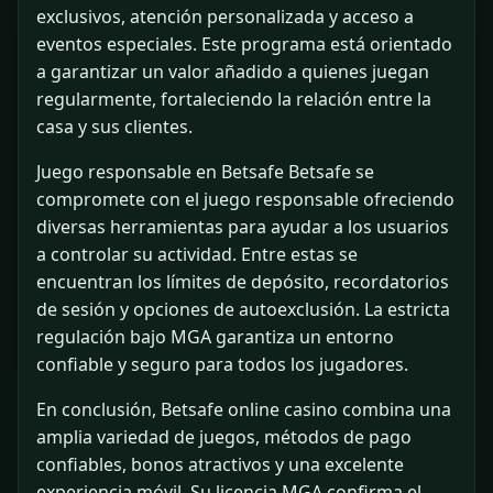
exclusivos, atención personalizada y acceso a
eventos especiales. Este programa está orientado
a garantizar un valor añadido a quienes juegan
regularmente, fortaleciendo la relación entre la
casa y sus clientes.
Juego responsable en Betsafe Betsafe se
compromete con el juego responsable ofreciendo
diversas herramientas para ayudar a los usuarios
a controlar su actividad. Entre estas se
encuentran los límites de depósito, recordatorios
de sesión y opciones de autoexclusión. La estricta
regulación bajo MGA garantiza un entorno
confiable y seguro para todos los jugadores.
En conclusión, Betsafe online casino combina una
amplia variedad de juegos, métodos de pago
confiables, bonos atractivos y una excelente
experiencia móvil. Su licencia MGA confirma el