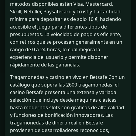
métodos disponibles están Visa, Mastercard,
Skrill, Neteller, Paysafecard y Trustly. La cantidad
mínima para depositar es de solo 10 €, haciendo
accesible el juego para diferentes tipos de
presupuestos. La velocidad de pago es eficiente,
con retiros que se procesan generalmente en un
rango de 0 a 24 horas, lo cual mejora la
experiencia del usuario y permite disponer
rápidamente de las ganancias.
Tragamonedas y casino en vivo en Betsafe Con un
catálogo que supera las 2600 tragamonedas, el
casino Betsafe presenta una extensa y variada
selección que incluye desde máquinas clásicas
hasta modernos slots con gráficos de alta calidad
y funciones de bonificación innovadoras. Las
tragamonedas de dinero real en Betsafe
provienen de desarrolladores reconocidos,