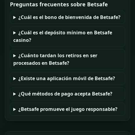
Preguntas frecuentes sobre Betsafe
¿Cuál es el bono de bienvenida de Betsafe?
¿Cuál es el depósito mínimo en Betsafe
casino?
¿Cuánto tardan los retiros en ser
procesados en Betsafe?
¿Existe una aplicación móvil de Betsafe?
¿Qué métodos de pago acepta Betsafe?
¿Betsafe promueve el juego responsable?