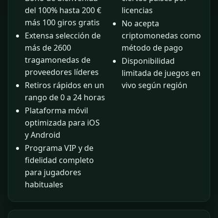
del 100% hasta 200 €
licencias
más 100 giros gratis
No acepta
Extensa selección de
criptomonedas como
más de 2600
método de pago
tragamonedas de
Disponibilidad
proveedores líderes
limitada de juegos en
Retiros rápidos en un
vivo según región
rango de 0 a 24 horas
Plataforma móvil
optimizada para iOS
y Android
Programa VIP y de
fidelidad completo
para jugadores
habituales